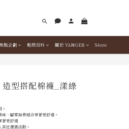
焦點企劃
鞋問百科
關於 VANGER
Store
er 造型搭配棉襪_漾綠
細。
異味，腳掌無骨縫合穿著更舒適。
穿著更舒適
入其他優惠活動。