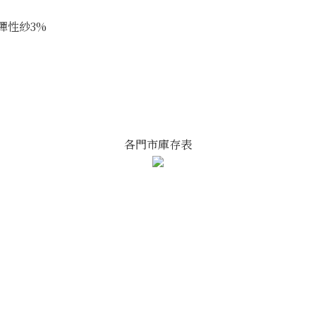
+彈性紗3%
各門市庫存表