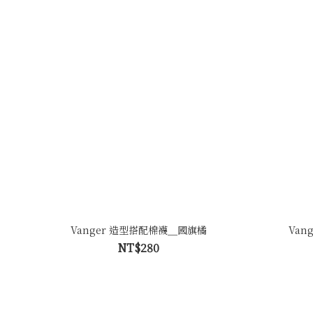
Vanger 造型搭配棉襪＿國旗橘
Van
NT$280