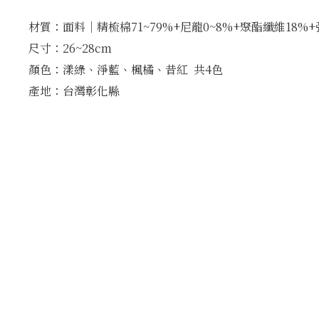
材質：面料│精梳棉71~79%+尼龍0~8%+聚酯纖維18%
尺寸：26~28cm
顏色：漾綠、淨藍、楓橘、昔紅 共4色
產地：台灣彰化縣