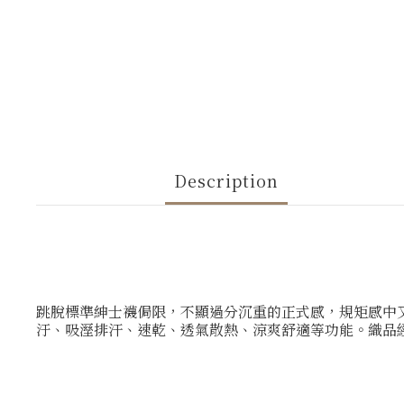
Description
跳脫標準紳士襪侷限，不顯過分沉重的正式感，規矩感中
汙、吸溼排汗、速乾、透氣散熱、涼爽舒適等功能。織品經過 S