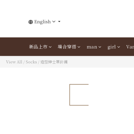
English
新品上市
場合穿搭
man
girl
Van
View All
/
Socks
/
造型紳士單針襪