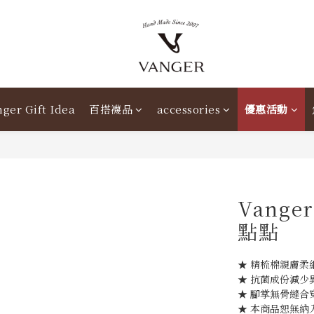
ger Gift Idea
百搭襪品
accessories
優惠活動
Vang
點點
★ 精梳棉親膚柔
★ 抗菌成份減少
★ 腳掌無骨縫合
★ 本商品恕無納