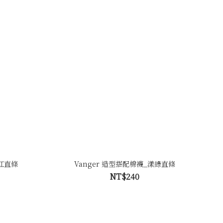
昔紅直條
Vanger 造型搭配棉襪_漾綠直條
NT$240