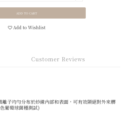
ADD TO CART
Add to Wishlist
Customer Reviews
菌離子均勻分布於紗線內部和表面，可有效隔絕對外來髒
黃色葡萄球菌種測試)