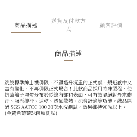
送貨及付款方
商品描述
顧客評價
式
商品描述
跳脫標準紳士襪侷限，不顯過分沉重的正式感，規矩感中又
富有變化，不再侷限正式場合！此款商品採用特殊製程，使
抗菌離子均勻分布於紗線內部和表面，可有效隔絕對外來髒
汙、吸溼排汗、速乾、透氣散熱、涼爽舒適等功能。織品經
過 SGS AATCC 100 30次水洗測試，效果維持90%以上。
(金黃色葡萄球菌種測試)