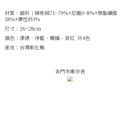
材質：面料│精梳棉71~79%+尼龍0~8%+聚酯纖維
18%+彈性紗3%
尺寸：26~28cm
顏色：漾綠、淨藍、楓橘、昔紅 共4色
產地：台灣彰化縣
各門市庫存表