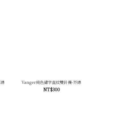
軍綠
Vanger純色繡字直紋雙針襪-芥綠
NT$300