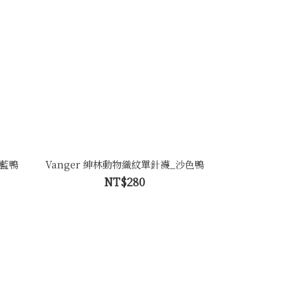
橘藍鴨
Vanger 紳林動物織紋單針襪_沙色鴨
NT$280