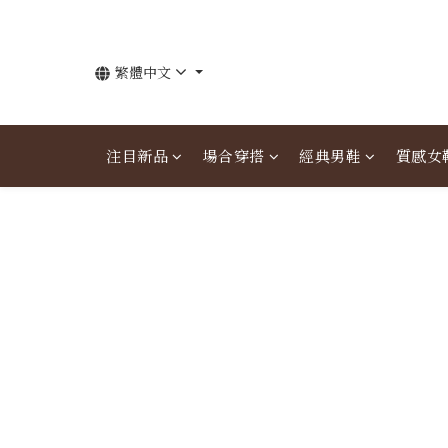
繁體中文
注目新品
場合穿搭
經典男鞋
質感女