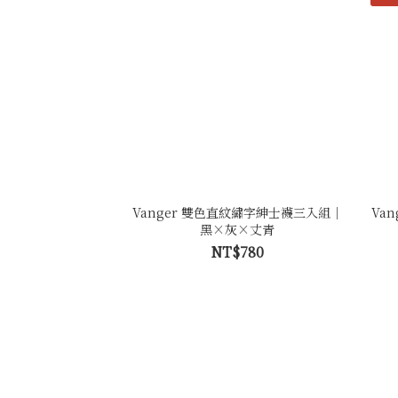
Vanger 雙色直紋繡字紳士襪三入組｜
Van
黑×灰×丈青
NT$780