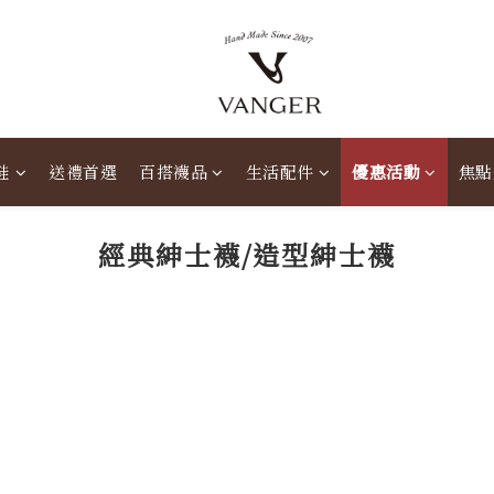
鞋
送禮首選
百搭襪品
生活配件
優惠活動
焦點
經典紳士襪/造型紳士襪