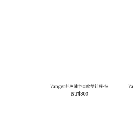
Vanger純色繡字直紋雙針襪-棕
V
NT$300