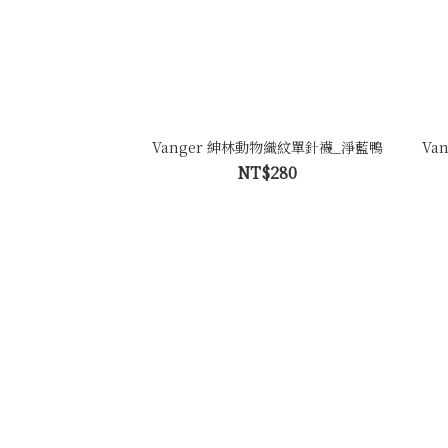
Vanger 紳林動物織紋單針襪_淨藍鴨
Va
NT$280