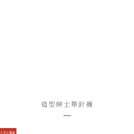
造型紳士單針襪
2入手工禮盒