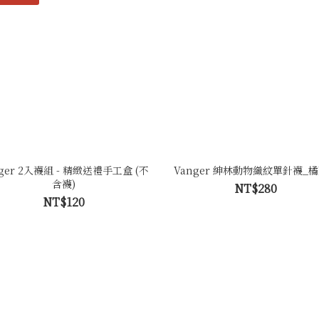
ger 2入襪組 - 精緻送禮手工盒 (不
Vanger 紳林動物織紋單針襪_
含襪)
NT$280
NT$120