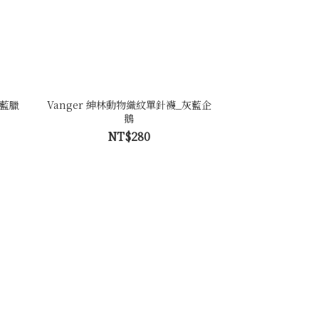
深藍臘
Vanger 紳林動物織紋單針襪_灰藍企
鵝
NT$280