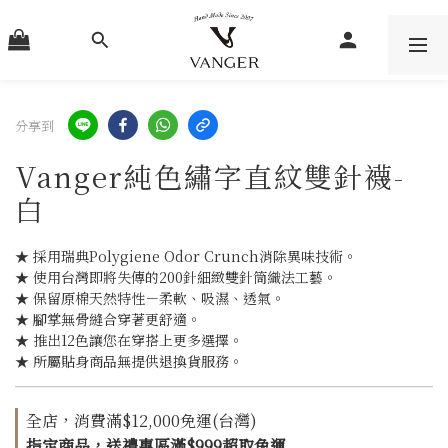
分享到
Vanger純色繡字直紋雙針襪-
白
★ 採用瑞典Polygiene Odor Crunch消除異味技術。
★ 使用台灣即將失傳的200針細緻雙針筒織法工藝。
★ 保留原棉天然特性－柔軟、吸濕、透氣。
★ 腳掌無骨縫合穿著更舒適。
★ 推出12色讓您在穿搭上更多選擇。
★ 所屬貼身商品無提供退換貨服務。
全店，消費滿$12,000免運(台灣)
指定商品，送禮專區滿$999超取免運