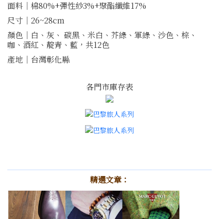
面料｜棉80%+彈性紗3%+聚酯纖維17%
尺寸｜26~28cm
顏色｜白、灰、 碳黑、米白、芥綠、軍綠、沙色、棕、
咖、酒紅、靛青、藍，共12色
產地｜台灣彰化縣
各門市庫存表
精選文章：