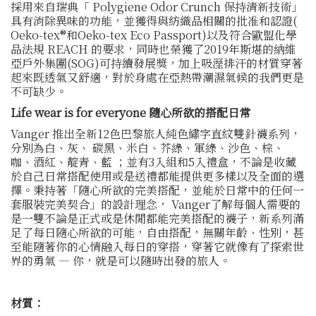
採用來自瑞典「 Polygiene Odor Crunch 保持清新技術」
具有消除異味的功能，並獲得與紡織品相關的批准和認證(
Oeko-tex®和Oeko-tex Eco Passport)以及符合歐盟化學
品法規 REACH 的要求，同時也榮獲了2019年斯堪的納維
亞戶外集團(SOG)可持續發展獎，加上吸溼排汗的材質穿著
起來既透氣又舒適，對於身處在亞熱帶潮濕氣候的我們更是
不可缺少。
Life wear is for everyone 隨心所欲的搭配日常
Vanger 推出全新12色巴黎旅人純色繡字直紋雙針襪系列，
分別為白、灰、 碳黑、米白、芥綠、軍綠、沙色、棕、
咖、酒紅、靛青、藍 ；並有3入組和5入禮盒，不論是收藏
於自己日常搭配使用或是送禮都能提供更多樣以及全面的選
擇。秉持著「隨心所欲的完美搭配，並能於日常中的任何一
套服裝完美契合」的設計理念， Vanger了解每個人需要的
是一雙不論是正式或是休閒都能完美搭配的襪子，新系列滿
足了每日隨心所欲的可能，自由搭配，無關年齡、性別，甚
至能隨著你的心情融入每日的穿搭，穿著它就像有了探索世
界的勇氣 — 你，就是可以隨時出發的旅人。
材質：