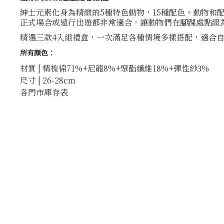
紳士元素化身為精緻的5種特色動物，15種配色。動物
正式場合或遠行出遊都非常適合，讓動物們在腳踝處點綴
精選三款4入組禮盒，一次滿足各種情境多樣搭配，適合
所有顏色：
材質 | 精梳棉71%+尼龍8%+聚酯纖維18%+彈性紗3%
尺寸 | 26-28cm
各門市庫存表