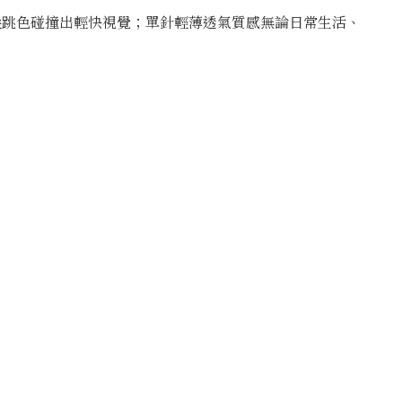
尖跳色碰撞出輕快視覺；單針輕薄透氣質感無論日常生活、