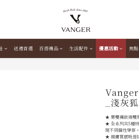
鞋
送禮首選
百搭襪品
生活配件
優惠活動
焦點
Vang
_淺灰
★ 單雙襪款兩雙現
★ 全系列共5種
現不同個性穿搭
★ 親膚質感吸