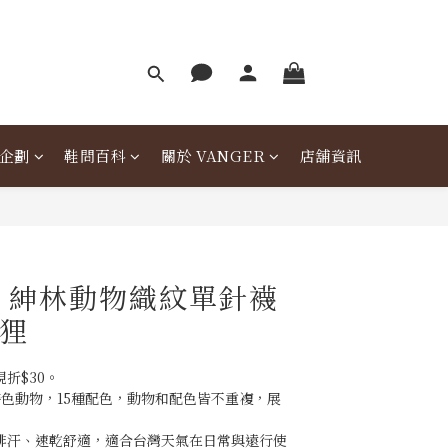
企劃
鞋問百科
關於 VANGER
店舖資訊
er 紳林動物織紋單針襪
狐狸
折$30。
特色動物，15種配色，動物和配色皆不重複，展
。
溼排汗、速乾舒適，適合台灣天氣在日常與遠行使