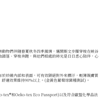
林動物們伴隨春夏秋冬四季風情，邁開斯文步履穿梭在峽谷
由錯落、穿梭奔跑，與他們相處的時光是日日悉心陪伴，心
布於紗線內部和表面，可有效隔絕對外來髒汙，輕薄親膚質
試，舒適效果維持90%以上。(金黃色葡萄球菌種測試)。
x®和Oeko-tex Eco Passport)以及符合歐盟化學品法