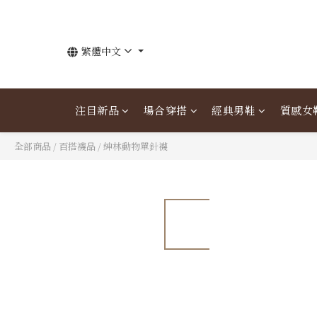
繁體中文
注目新品
場合穿搭
經典男鞋
質感女
全部商品
/
百搭襪品
/
紳林動物單針襪