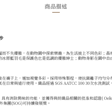
商品描述
漫步
躍而不失優雅，在動物園中探索樂趣，為生活披上不同色彩；森
的冰原藍羽毛是保護色也是低調的優雅紳士；動物身影在園中自
梭在襪子上，增加視覺多彩。採用特殊製程，使抗菌離子均勻分
常與遠行使用。織品經過 SGS AATCC 100 30次水洗測
技術」具有消除異味的功能，並獲得與紡織品相關的批准和認證( Oeko-te
外集團(SOG)可持續發展獎。