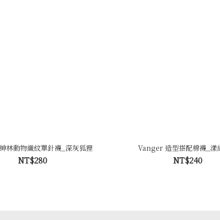
er 紳林動物織紋單針襪_深灰狐狸
Vanger 造型搭配棉襪_
NT$280
NT$240