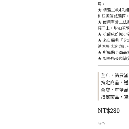
用。
★ 精選三款4入
和送禮質感選擇
★ 使用單針工
襪子上，增加視
★ 抗菌成份減少
★ 來自瑞典「 Po
消除異味的功能
★ 所屬貼身商品
★ 如果您發現缺
全店，消費滿$1
指定商品，送
全店，單筆滿$1
指定商品，單針
NT$280
顏色