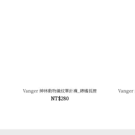
Vanger 紳林動物織紋單針襪_磚橘狐狸
Vang
NT$280