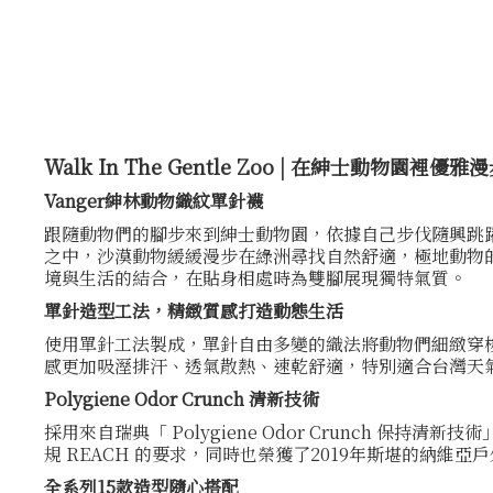
Walk In The Gentle Zoo | 在紳士動物園裡優雅
Vanger紳林動物織紋單針襪
跟隨動物們的腳步來到紳士動物園，依據自己步伐隨興跳
之中，沙漠動物緩緩漫步在綠洲尋找自然舒適，極地動物
境與生活的結合，在貼身相處時為雙腳展現獨特氣質。
單針造型工法，精緻質感打造動態生活
使用單針工法製成，單針自由多變的織法將動物們細緻穿
感更加吸溼排汗、透氣散熱、速乾舒適，特別適合台灣天氣在日
Polygiene Odor Crunch 清新技術
採用來自瑞典「 Polygiene Odor Crunch 保持清新
規 REACH 的要求，同時也榮獲了2019年斯堪的納維亞戶
全系列15款造型隨心搭配