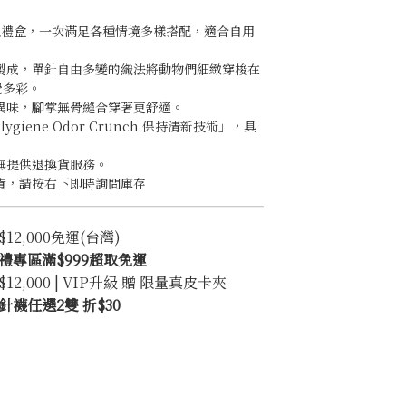
組禮盒，一次滿足各種情境多樣搭配，適合自用
。
法製成，單針自由多變的織法將動物們細緻穿梭在
覺多彩。
異味，腳掌無骨縫合穿著更舒適。
lygiene Odor Crunch 保持清新技術」，具
。
無提供退換貨服務。
貨，請按右下即時詢問庫存
2,000免運(台灣)
禮專區滿$999超取免運
2,000 | VIP升級 贈 限量真皮卡夾
襪任選2雙 折$30