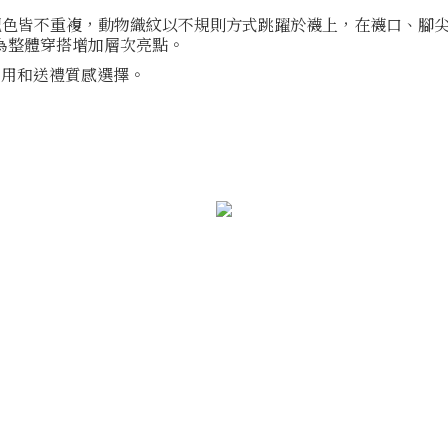
和配色皆不重複，動物織紋以不規則方式跳躍於襪上，在襪口、腳
為整體穿搭增加層次亮點。
自用和送禮質感選擇。