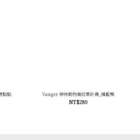
漾綠點點
Vanger 紳林動物織紋單針襪_橘藍鴨
NT$280