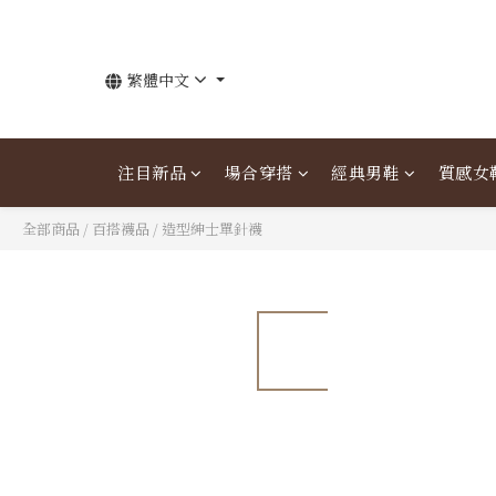
繁體中文
注目新品
場合穿搭
經典男鞋
質感女
全部商品
/
百搭襪品
/
造型紳士單針襪