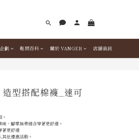
企劃
鞋問百科
關於 VANGER
店舖資訊
er 造型搭配棉襪_速可
細。
異味，腳掌無骨縫合穿著更舒適。
穿著更舒適
入其他優惠活動。