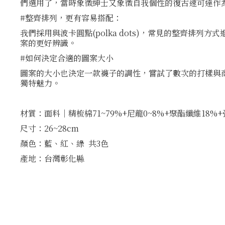
們選用了，當時象徵紳士又象徵自我個性的復古速可達作
#整齊排列，更有容易搭配：
我們採用與波卡圓點(polka dots)，常見的整齊
案的更好辨識。
#如何決定合適的圖案大小
圖案的大小也決定一款襪子的調性，嘗試了數次的打樣與
獨特魅力。
材質：面料│精梳棉71~79%+尼龍0~8%+聚酯纖維18%
尺寸：26~28cm
顏色：藍、紅、綠 共3色
產地：台灣彰化縣