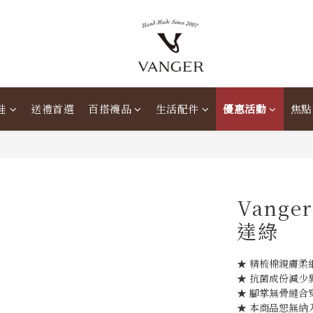
鞋
送禮首選
百搭襪品
生活配件
優惠活動
焦點
Vang
達綠
★ 精梳棉親膚柔
★ 抗菌成份減少
★ 腳掌無骨縫合
★ 本商品恕無納