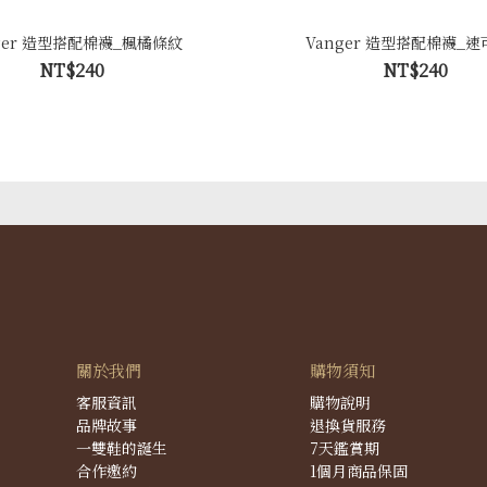
ger 造型搭配棉襪_楓橘條紋
Vanger 造型搭配棉襪_
NT$240
NT$240
關於我們
購物須知
客服資訊
購物說明
品牌故事
退換貨服務
一雙鞋的誕生
7天鑑賞期
合作邀約
1個月商品保固