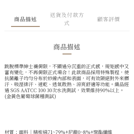
送貨及付款方
商品描述
顧客評價
式
商品描述
跳脫標準紳士襪侷限，不顯過分沉重的正式感，規矩感中又
富有變化，不再侷限正式場合！此款商品採用特殊製程，使
抗菌離子均勻分布於紗線內部和表面，可有效隔絕對外來髒
汙、吸溼排汗、速乾、透氣散熱、涼爽舒適等功能。織品經
過 SGS AATCC 100 30次水洗測試，效果維持90%以上。
(金黃色葡萄球菌種測試)
材質：面料│精梳棉71~79%+尼龍0~8%+聚酯纖維