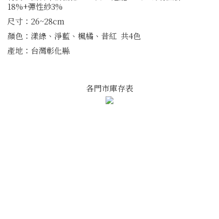
18%+彈性紗3%
尺寸：26~28cm
顏色：漾綠、淨藍、楓橘、昔紅 共4色
產地：台灣彰化縣
各門市庫存表