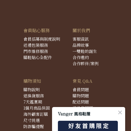
會員貼心服務
關於我們
會員招募與制度說明
客服資訊
送禮包裝服務
品牌故事
門市維修服務
一雙鞋的誕生
購鞋貼心全配件
合作邀約
合作夥伴/案例
購物須知
常見 Q&A
購物說明
會員問題
退換貨服務
購物問題
7天鑑賞期
配送問題
1個月商品保固
退換貨問題
Vanger 風格鞋履
海外顧客訂購
商品問題
尺寸挑選
防詐騙提醒