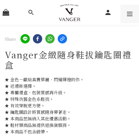
Share
Vanger金緻隨身鞋拔鑰匙圈禮
盒
★ 金色－獻給高貴華麗、閃耀輝煌的你。
★ 送禮新選擇。
★ 專屬禮盒，包裝質感再升級。
★ 特殊仿舊金色系鞋拔。
★ 有效穿脫更方便。
★ 鑰匙圈設計將質感隨身帶著走。
★ 本商品恕無納入其他優惠活動。
★ 鞋材類商品無提供退換貨服務。
★ 本商品不包含緞帶。