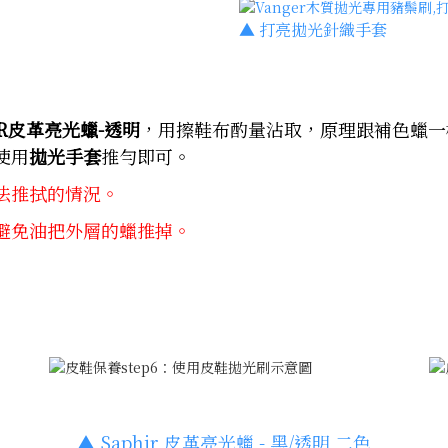
▲
打亮拋光針織手套
IR皮革亮光蠟-透明
，用擦鞋布酌量沾取，原理跟補色蠟一
使用
拋光手套
推勻即可。
法推拭的情況。
避免油把外層的蠟推掉。
▲
Saphir 皮革亮光蠟 - 黑/透明 二色