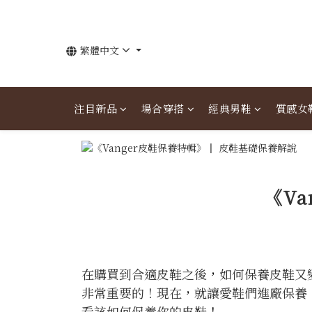
繁體中文
注目新品
場合穿搭
經典男鞋
質感女
《V
在購買到合適皮鞋之後
，
如何保養皮鞋又
非常重要的！現在
，
就讓愛鞋們進廠保養
看該如何保養你的皮鞋
！