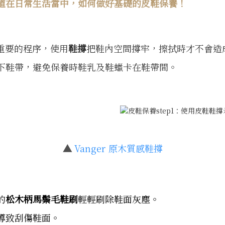
道在日常生活當中，如何做好基礎的皮鞋保養！
重要的程序，使用
鞋撐
把鞋內空間撐牢，擦拭時才不會造
下鞋帶，避免保養時鞋乳及鞋蠟卡在鞋帶間。
▲
Vanger 原木質感鞋撐
的
松木柄馬鬃毛鞋刷
輕輕刷除鞋面灰塵。
導致刮傷鞋面。