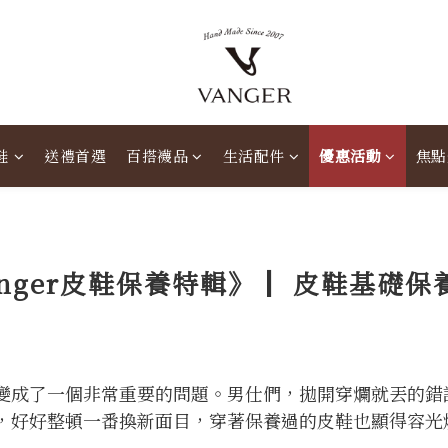
鞋
送禮首選
百搭襪品
生活配件
優惠活動
焦點
anger皮鞋保養特輯》║ 皮鞋基礎保
變成了一個非常重要的問題。男仕們，拋開穿爛就丟的錯
，好好整頓一番換新面目，穿著保養過的皮鞋也顯得容光