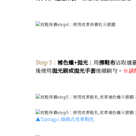
Step 5：
補色蠟+拋光
；用
擦鞋布
沾取適
後使用
拋光刷或拋光手套
推順刷勻。
※請
▲
Tarrago 海綿式皮革鞋乳