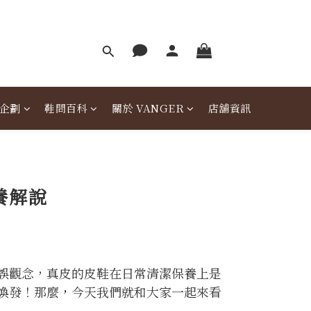
企劃
鞋問百科
關於 VANGER
店舖資訊
養解說
誤觀念，真皮的皮鞋在日常清潔保養上是
煥發！那麼
，
今天我們就和大家一起來看