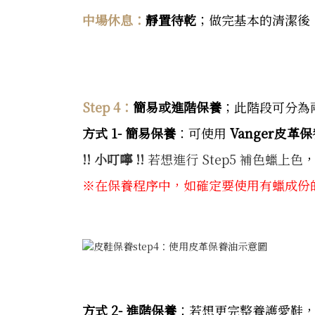
中場休息：
靜置待乾
；做完基本的清潔後
Step 4：
簡易或進階保養
；此階段可分為
方式 1- 簡易保養
：可使用
Vanger皮革
!! 小叮嚀 !!
若想進行 Step5 補色蠟上色
，
※在保養程序中，
如確定要使用有蠟成份
方式 2- 進階保養
：若想更完整養護愛鞋