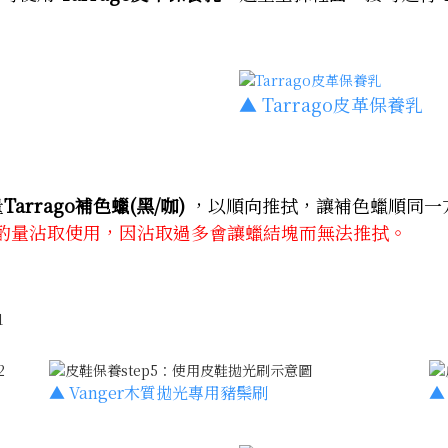
▲
Tarrago皮革保養乳
量
Tarrago補色蠟(黑/咖)
，以順向推拭，讓補色蠟順同一
酌量沾取使用，因沾取過多會讓蠟結塊而無法推拭。
▲
Vanger木質拋光專用豬鬃刷