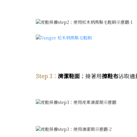
Step 3：
清潔鞋面
；接著用
擦鞋布
沾取適