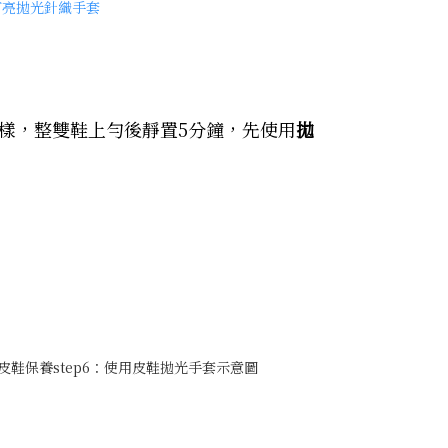
樣，整雙鞋上勻後靜置5分鐘，先使用
拋