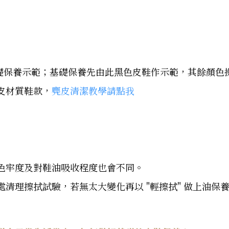
做基礎保養示範；基礎保養先由此黑色皮鞋作示範，其餘顏色
皮材質鞋款，
麂皮清潔教學請點我
色牢度及對鞋油吸收程度也會不同。
清理擦拭試驗，若無太大變化再以 "輕擦拭" 做上油保