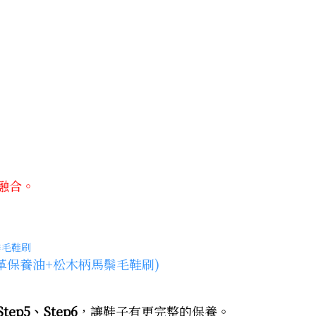
融合。
(皮革保養油+松木柄馬鬃毛鞋刷)
Step5、Step6
，讓鞋子有更完整的保養。