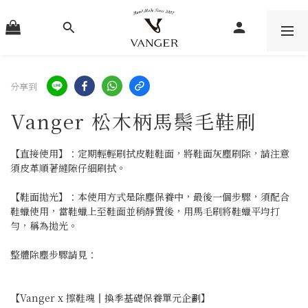
分享到
Vanger 松木柄馬鬃毛鞋刷
【直接使用】：定期輕輕刷拭皮鞋鞋面，將鞋面灰塵刷除，請注意
須皮革順著縫隙仔細刷拭。
【鞋面拋光】：本使用方式是除塵保養中，最後一個步驟，須配合
鞋蠟使用，當鞋蠟上至鞋面並稍靜置後，用馬毛刷將鞋蠟平均打
勻，稱為拋光。
整體除塵步驟請見：
【Vanger x 擦鞋魂║換季基礎保養單元企劃】