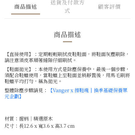
送貨及付款方
商品描述
顧客評價
式
商品描述
【直接使用】：
定期輕輕刷拭皮鞋鞋面，將鞋面灰塵刷除，
請注意須皮革順著縫隙仔細刷拭。
【鞋面拋光】：本使用方式是除塵保養中，最後一個步驟，
須配合鞋蠟使用，當鞋蠟上至鞋面並稍靜置後，用馬毛刷將
鞋蠟平均打勻，稱為拋光。
整體除塵步驟請見：
【Vanger x 擦鞋魂║換季基礎保養單
元企劃】
材質：
握柄│精選原木
尺寸：長12.6 x 寬3.6 x 高3.7 cm