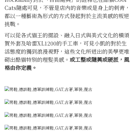
Cats隨處可見，不管是店內的音樂或是身上的刺青，
都以一種藝術為形式的方式發起對於主流美感的叛逆
挑戰。
可以從各式貓王的擺設、融入日式與美式文化的橫須
賀外套及哈雷XL1200的手工車，可見小凱的對於生
活態度的獨到浪漫視野，這些文化所迸出的美學更堆
砌出酷貓特別的理髮美感。
或工整或隨興或硬派，風
格由你定義。