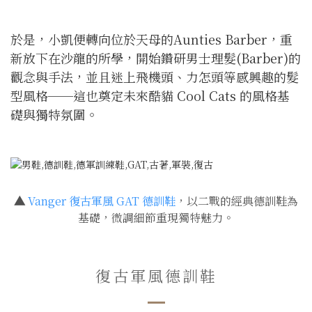
於是，小凱便轉向位於天母的Aunties Barber，重
新放下在沙龍的所學，開始鑽研男士理髮(Barber)的
觀念與手法，並且迷上飛機頭、力怎頭等感興趣的髮
型風格──這也奠定未來酷貓 Cool Cats 的風格基
礎與獨特氛圍。
▲
Vanger 復古軍風 GAT 德訓鞋
，以二戰的經典德訓鞋為
基礎，微調細節重現獨特魅力。
復古軍風德訓鞋