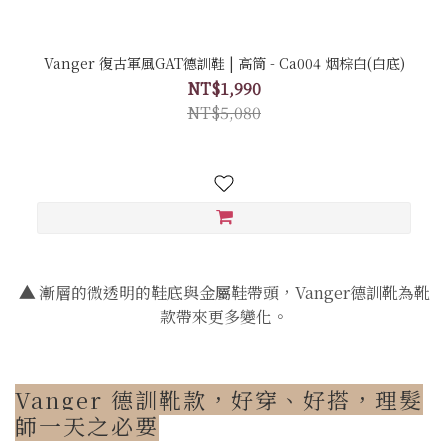
Vanger 復古軍風GAT德訓鞋 | 高筒 - Ca004 烟棕白(白底)
NT$1,990
NT$5,080
▲
漸層的微透明的鞋底與金屬鞋帶頭，Vanger德訓靴為靴
款帶來更多變化。
Vanger 德訓靴款，好穿、好搭，理髮
師一天之必要