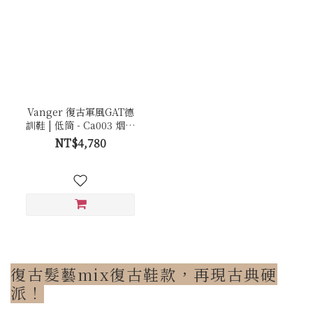
Vanger 復古軍風GAT德
訓鞋 | 低筒 - Ca003 烟棕
白(膠底)
NT$4,780
復古髮藝mix復古鞋款，再現古典硬
派！