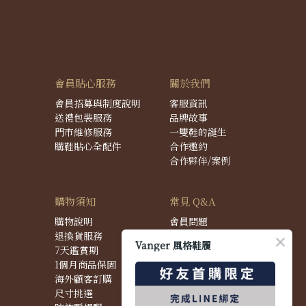
會員貼心服務
關於我們
會員招募與制度說明
客服資訊
送禮包裝服務
品牌故事
門市維修服務
一雙鞋的誕生
購鞋貼心全配件
合作邀約
合作夥伴/案例
購物須知
常見 Q&A
購物說明
會員問題
退換貨服務
購物問題
Vanger 風格鞋履
7天鑑賞期
配送問題
1個月商品保固
退換貨問題
海外顧客訂購
商品問題
尺寸挑選