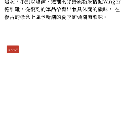
這次，小凱以短褲、短袖的穿搭風格來搭配Vanger
德訓靴，從復刻的單品孕育出兼具休閒的韻味， 在
復古的概念上賦予新潮的夏季街頭潮流韻味。
30%off