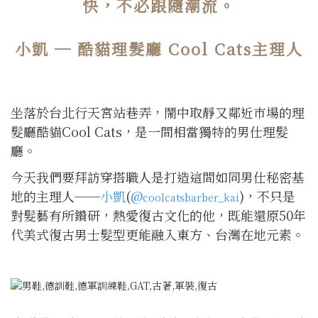
快，不必跟隨潮流。
小凱 ─ 酷貓理髮廳 Cool Cats主理人
坐落於台北行天宮站巷弄，鬧中取靜又鄰近市場的理
髮廳酷貓Cool Cats，是一間相當獨特的男仕理髮
廳。
今天我們要拜訪穿搭職人是打造這間如同男仕秘密基
地的主理人──
小凱
(
@
)，不只是
coolcatsbarber_kai
對髮藝有所鑽研，熱愛復古文化的他，既能還原50年
代美式復古男士髮型更能融入東方、台灣在地元素。