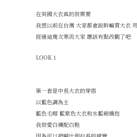
在英國大衣真的很需要
我想以前在台灣 大家都會說幹嘛買大衣 
經過這幾次寒流大家 應該有點改觀了吧
LOOK 1
第一套是中長大衣的穿搭
以藍色調為主
藍色毛帽 藍紫色大衣和水藍劍橋包
我很愛白襪配白鞋
因為可以把腳比例拉長的感覺