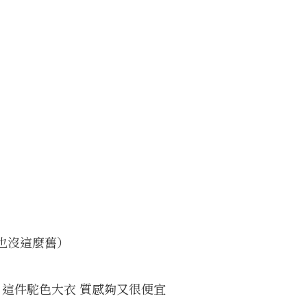
也沒這麼舊）
 這件駝色大衣 質感夠又很便宜