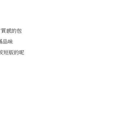
有質感的包
滿品味
或短版的呢