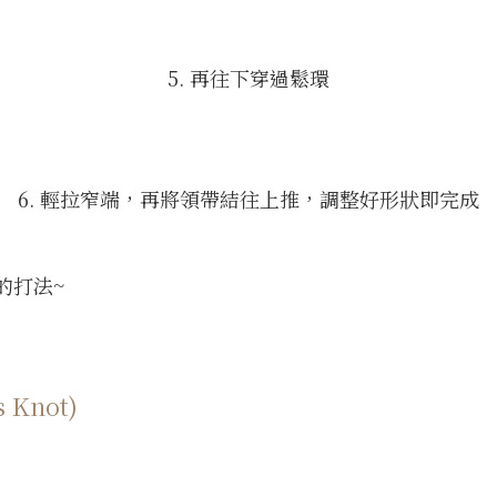
5. 再往下穿過鬆環
6. 輕拉窄端，再將領帶結往上推，調整好形狀即完成
的打法~
Knot)