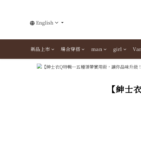
English
新品上市
場合穿搭
man
girl
Van
【紳士