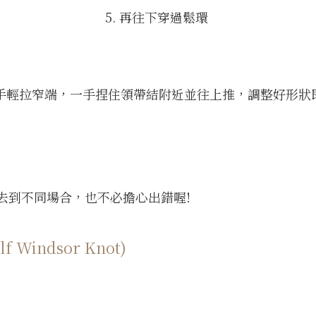
5. 再往下穿過鬆環
 一手輕拉窄端，一手捏住領帶結附近並往上推，調整好形狀
去到不同場合，也不必擔心出錯喔!
 Windsor Knot)