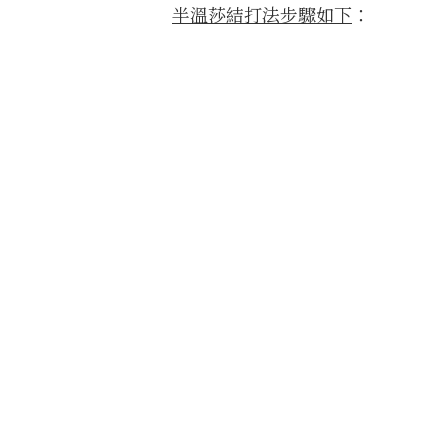
半溫莎結打法步驟如下
：