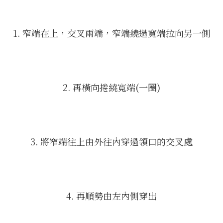
1. 窄端在上，交叉兩端，窄端繞過寬端拉向另一側
2. 再橫向捲繞寬端(一圈)
3. 將窄端往上由外往內穿過領口的交叉處
4. 再順勢由左內側穿出