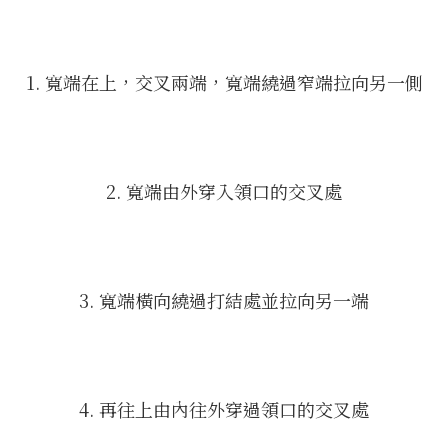
1. 寬端在上，交叉兩端，寬端繞過窄端拉向另一側
2. 寬端由外穿入領口的交叉處
3. 寬端橫向繞過打結處並拉向另一端
4. 再往上由內往外穿過領口的交叉處