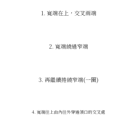
1. 寬端在上，交叉兩端
2. 寬端繞過窄端
3. 再繼續捲繞窄端(一圈)
4. 寬端往上由內往外穿過領口的交叉處