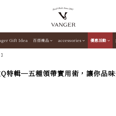
ger Gift Idea
百搭襪品
accessories
優惠活動
衣
Q
特輯
─
五種領帶實用術，讓你品味