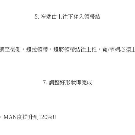
5. 窄端由上往下穿入領帶結
窄端調至後側，邊拉領帶，邊將領帶結往上推，寬/窄端必須
7. 調整好形狀即完成
，
MAN度提升到120%!!