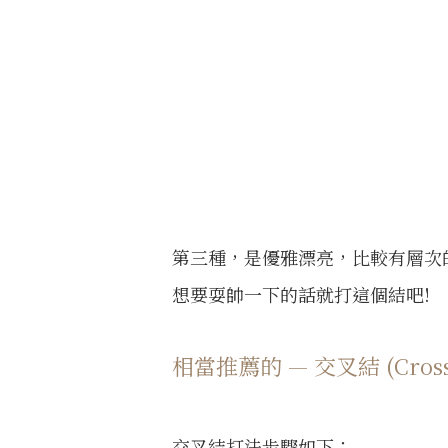
第三種，是優雅漂亮，比較有層次
想要耍帥一下的話就打這個結吧!
相當推薦的 — 交叉結 (Cross 
交叉結打法步驟如下
：