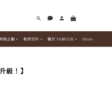
焦點企劃
鞋問百科
關於 VANGER
Store
升級！】