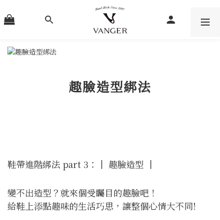
趣臉造型綁法
鞋帶進階綁法 part 3：║ 趣臉造型 ║
變不出造型？就來個受矚目的趣臉吧！
給鞋上添點趣味的生活巧思，讓整個心情大不同!