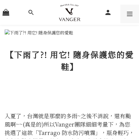
【下雨了?! 用它! 隨身保護您的愛
鞋】
入夏了，台灣就是那麼的多雨~之後不消說，還有颱
風啊~~(真是的)
所以Vanger團隊細細考量下，為您
挑選了這款「Tarrago 防水防污噴霧」，
瓶身輕巧，