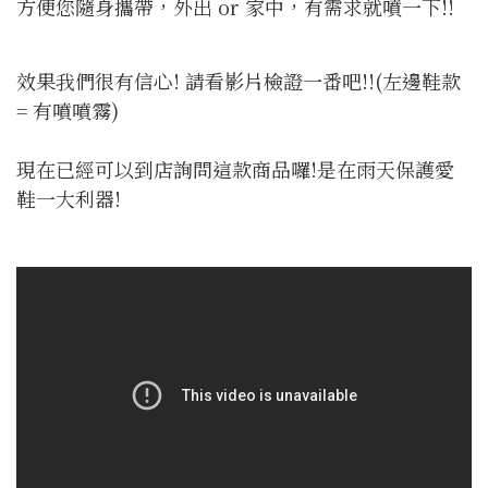
方便您隨身攜帶，外出 or 家中，有需求就噴一下!!
效果我們很有信心! 請看影片檢證一番吧!!(左邊鞋款
= 有噴噴霧)
現在已經可以到店詢問這款商品囉!是在雨天保護愛
鞋一大利器!