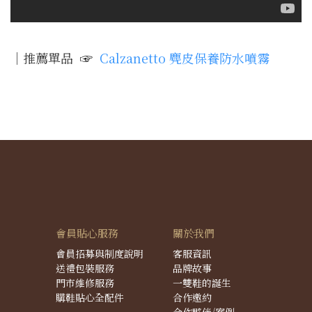
｜推薦單品
☞
Calzanetto 麂皮保養防水噴霧
會員貼心服務
關於我們
會員招募與制度說明
客服資訊
送禮包裝服務
品牌故事
門市維修服務
一雙鞋的誕生
購鞋貼心全配件
合作邀約
合作夥伴/案例