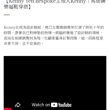
【Kenny Yen Bespoke主理人Kenny｜馬銜鍊
樂福鞋穿搭】
Kenny在成為設計師前，就已在服飾銷售界打滾了將近十年的
時間，憑著自已對紳裝的熱情一股腦的衝進了設計師的領域，
從站在前線銷售到為每一位顧客量身訂製西裝，這一段路程是
非常不同、且不容易的。