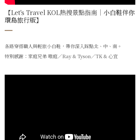
【Let's Travel KOL熱搜景點指南｜
小白鞋伴你
環島旅行版
】
各路穿搭職人與輕旅小白鞋，帶你深入踩點北、中、南。
特別感謝：家庭兄弟 唯庭／Ray & Tyson／TK & 心宜