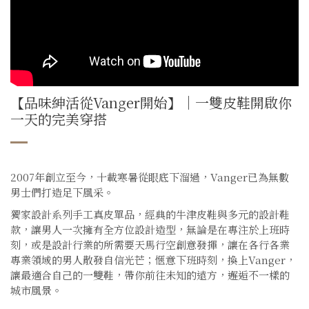
【品味紳活從Vanger開始】｜一雙皮鞋開啟你
一天的完美穿搭
2007年創立至今，十載寒暑從眼底下溜過，Vanger已為無數
男士們打造足下風采。
獨家設計系列手工真皮單品，經典的牛津皮鞋與多元的設計鞋
款，讓男人一次擁有全方位設計造型，無論是在專注於上班時
刻，或是設計行業的所需要天馬行空創意發揮，讓在各行各業
專業領域的男人散發自信光芒；愜意下班時刻，換上Vanger，
讓最適合自己的一雙鞋，帶你前往未知的遠方，邂逅不一樣的
城市風景。