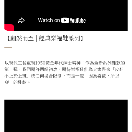
【翩然而至 | 經典樂福鞋系列】
以現代工藝重現1950黃金年代紳士精神：作為全新系列鞋款的
第一彈，我們期許回歸初衷，期待樂福鞋能為大家帶來「皮鞋
不止於上班」或任何場合限制，而是一雙「因為喜歡，所以
穿」的鞋款。