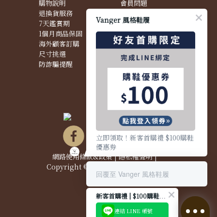
購物說明
會員問題
退換貨服務
購物問題
Vanger 風格鞋履
7天鑑賞期
配送問題
1個月商品保固
退換貨問題
海外顧客訂購
商品問題
尺寸挑選
防詐騙提醒
立即領取！新客首購禮 $100購鞋
優惠券
網路使用條款&政策
|
隱私權聲明
|
Copyright © 2021 Vanger 風格鞋履
回覆至 Vanger 風格鞋履
新客首購禮 | $100購鞋優惠券
連結 LINE 帳號