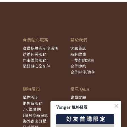
會員貼心服務
關於我們
會員招募與制度說明
客服資訊
送禮包裝服務
品牌故事
門市維修服務
一雙鞋的誕生
購鞋貼心全配件
合作邀約
合作夥伴/案例
購物須知
常見 Q&A
購物說明
會員問題
退換貨服務
購物問題
Vanger 風格鞋履
7天鑑賞期
配送問題
1個月商品保固
退換貨問題
海外顧客訂購
商品問題
尺寸挑選