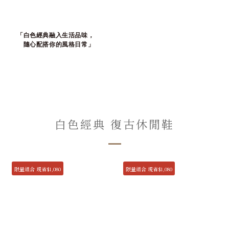
「白色經典融入生活品味，
隨心配搭你的風格日常」
白色經典 復古休閒鞋
限量組合 現省$1,080
限量組合 現省$1,080