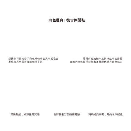
白色經典 | 復古休閒鞋
拼接款巧妙結合了白色納帕牛皮與牛反毛皮
選用白色納帕牛皮與摔紋牛皮搭配
展現出異材質拼接的獨特手法
細緻的自然紋理彰顯出兼具現代感與經典魅力
精緻壓紋，細節提升質感
台韓聯名訂製插畫鞋墊
簡約經典白鞋，時尚永不褪色