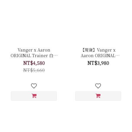
Vanger x Aaron
【現貨】Vanger x
ORIGINAL Trainer 白色
Aaron ORIGINAL
經典復古休閒鞋 聯名限量
Trainer 白色經典復古休
NT$4,580
NT$3,980
套組 - Ca006皚白色(膠底)
閒鞋 - Ca007皚白色(膠底)
NT$5,660