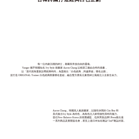
每一位內斂沉穩的紳士，都藏有奔放自由的靈魂。
Vanger 攜手韓國知名 Ivy Style 插畫家 Aaron Chang 以精湛工藝結合時尚插畫，
以「當代視角重新詮釋經典時尚」為題推出「白色經典，跨越界線」聯名企劃，
並打造 ORIGINAL Trainer 白色經典限量聯名套組，融合雙方擅長元素替紳士風格注入全新生命力。
Aaron Chang，韓國高人氣插畫家，以隨性休閒的 City Boy 和
美式復古Ivy Style 為特色，為角色注入鮮明個性與時尚魅力。
曾任New Balance Korea 的視覺總監，也與男裝品牌J.Press推出過
一系列商品及實體簽名會，甚至上過日本知名雜誌“2nd”雜誌封面。