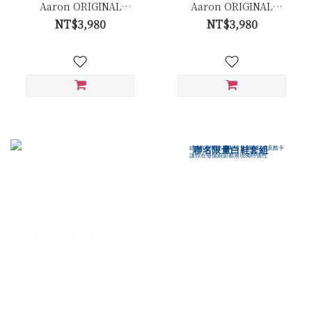
Aaron ORIGINAL
Aaron ORIGINAL
Trainer 白色經典復古休
Trainer 白色經典復古休
NT$3,980
NT$3,980
閒鞋 - Ca006卵石白(牛皮
閒鞋 - Ca006皚白色(膠底)
拼接反毛皮)
聯名限量白鞋套組
組合加贈聯名運動襪、潮流貼紙及酷卡
讓你在每個細節都展現獨特個性
聯名經典運動襪