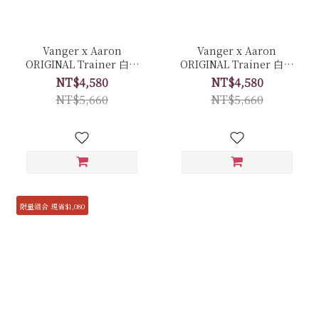
Vanger x Aaron
Vanger x Aaron
ORIGINAL Trainer 白色
ORIGINAL Trainer 白色
經典復古休閒鞋 聯名限量
經典復古休閒鞋 聯名限量
NT$4,580
NT$4,580
套組 - Ca007皚白色(膠底)
套組 - Ca006卵石白(牛皮
NT$5,660
NT$5,660
拼接反毛皮)
限量組合 現省$1,080