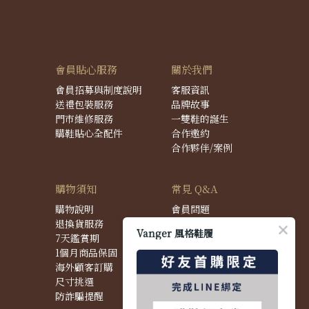
會員貼心服務
關於我們
會員招募與制度說明
客服資訊
送禮包裝服務
品牌故事
門市維修服務
一雙鞋的誕生
購鞋貼心全配件
合作邀約
合作夥伴/案例
購物須知
常見 Q&A
購物說明
會員問題
退換貨服務
購物問題
Vanger 風格鞋履
7天鑑賞期
配送問題
1個月商品保固
退換貨問題
海外顧客訂購
商品問題
尺寸挑選
防詐騙提醒