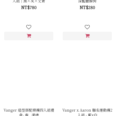
入組｜黑×灰×丈青
深藍臘腸狗
NT$780
NT$280
Vanger 造型搭配棉襪四入組禮
Vanger x Aaron 聯名運動襪2
盒- 春 . 漾綠
入組 - 藍x白