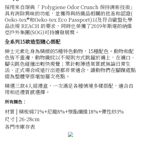
採用來自瑞典「 Polygiene Odor Crunch 保持清新技術」
具有消除異味的功能，並獲得與紡織品相關的批准和認證(
Oeko-tex®和Oeko-tex Eco Passport)以及符合歐盟化學
品法規 REACH 的要求，同時也榮獲了2019年斯堪的納維
亞戶外集團(SOG)可持續發展獎。
全系列15款造型隨心搭配
紳士元素化身為精緻的5種特色動物，15種配色。動物和配
色皆不重複，動物織紋以不規則方式跳躍於襪上，在襪口、
腳尖跳色碰撞出輕快視覺；單針輕薄透氣質感無論日常生
活、正式場合或遠行出遊都非常適合，讓動物們在腳踝處點
綴為整體穿搭增加層次亮點。
精選三款4入組禮盒，一次滿足各種情境多樣搭配，適合自
用和送禮質感選擇。
所有顏色：
材質 | 精梳棉71%+尼龍8%+聚酯纖維18%+彈性紗3%
尺寸 | 26-28cm
各門市庫存表