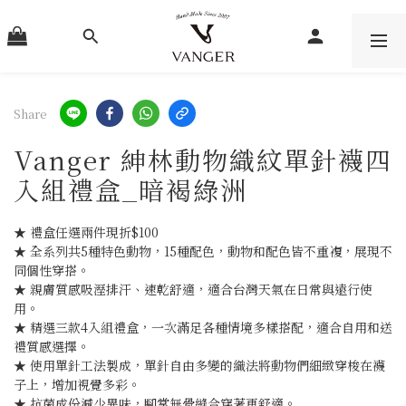
Share
Vanger 紳林動物織紋單針襪四
入組禮盒_暗褐綠洲
★ 禮盒任選兩件現折$100
★ 全系列共5種特色動物，15種配色，動物和配色皆不重複，展現不
同個性穿搭。
★ 親膚質感吸溼排汗、速乾舒適，適合台灣天氣在日常與遠行使
用。
★ 精選三款4入組禮盒，一次滿足各種情境多樣搭配，適合自用和送
禮質感選擇。
★ 使用單針工法製成，單針自由多變的織法將動物們細緻穿梭在襪
子上，增加視覺多彩。
★ 抗菌成份減少異味，腳掌無骨縫合穿著更舒適。