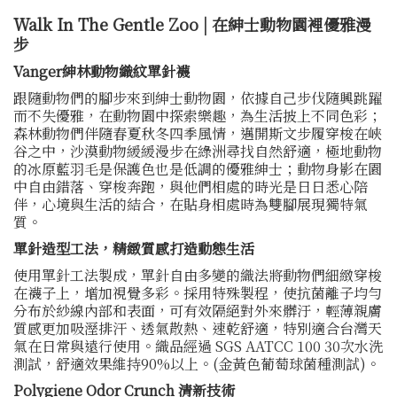
Walk In The Gentle Zoo | 在紳士動物園裡優雅漫
步
Vanger紳林動物織紋單針襪
跟隨動物們的腳步來到紳士動物園，依據自己步伐隨興跳躍
而不失優雅，在動物園中探索樂趣，為生活披上不同色彩；
森林動物們伴隨春夏秋冬四季風情，邁開斯文步履穿梭在峽
谷之中，沙漠動物緩緩漫步在綠洲尋找自然舒適，極地動物
的冰原藍羽毛是保護色也是低調的優雅紳士；動物身影在園
中自由錯落、穿梭奔跑，與他們相處的時光是日日悉心陪
伴，心境與生活的結合，在貼身相處時為雙腳展現獨特氣
質。
單針造型工法，精緻質感打造動態生活
使用單針工法製成，單針自由多變的織法將動物們細緻穿梭
在襪子上，增加視覺多彩。採用特殊製程，使抗菌離子均勻
分布於紗線內部和表面，可有效隔絕對外來髒汙，輕薄親膚
質感更加吸溼排汗、透氣散熱、速乾舒適，特別適合台灣天
氣在日常與遠行使用。織品經過 SGS AATCC 100 30次水洗
測試，舒適效果維持90%以上。(金黃色葡萄球菌種測試)。
Polygiene Odor Crunch 清新技術