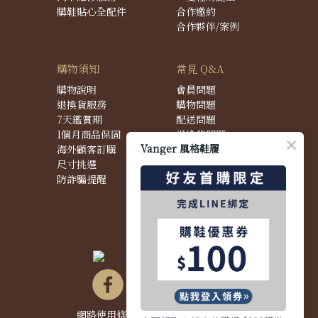
購鞋貼心全配件
合作邀約
合作夥伴/案例
購物須知
常見 Q&A
購物說明
會員問題
退換貨服務
購物問題
7天鑑賞期
配送問題
1個月商品保固
退換貨問題
Vanger 風格鞋履
海外顧客訂購
商品問題
尺寸挑選
防詐騙提醒
網路使用條款&政策
|
隱私權聲明
|