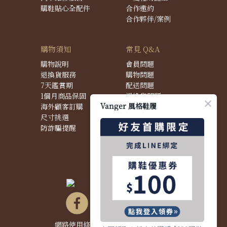
購鞋貼心全配件
合作邀約
合作夥伴/案例
購物須知
常見 Q&A
購物說明
會員問題
退換貨服務
購物問題
7天鑑賞期
配送問題
1個月商品保固
退換貨問題
Vanger 風格鞋履
海外顧客訂購
商品問題
尺寸挑選
防詐騙提醒
網路使用條款&政策
|
隱私權聲明
|