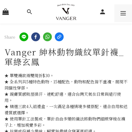
Share
Vanger 紳林動物織紋單針襪_
軍綠玄鳳
★ 單雙襪款兩雙現折$30。
★ 全系列共5種特色動物，15種配色，動物和配色皆不重複，展現不
同個性穿搭。
★ 親膚質感吸溼排汗、速乾舒適，適合台灣天氣在日常與遠行使
用。
★ 精選三款4入組禮盒，一次滿足各種情境多樣搭配，適合自用和送
禮質感選擇。
★ 使用單針工法製成，單針自由多變的織法將動物們細緻穿梭在襪
子上，增加視覺多彩。
★ 抗菌成份減少異味，腳掌無骨縫合穿著更舒適。