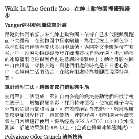
Walk In The Gentle Zoo | 在紳士動物園裡優雅漫
步
Vanger紳林動物織紋單針襪
跟隨動物們的腳步來到紳士動物園，依據自己步伐隨興跳躍
而不失優雅，在動物園中探索樂趣，為生活披上不同色彩；
森林動物們伴隨春夏秋冬四季風情，邁開斯文步履穿梭在峽
谷之中，沙漠動物緩緩漫步在綠洲尋找自然舒適，極地動物
的冰原藍羽毛是保護色也是低調的優雅紳士；動物身影在園
中自由錯落、穿梭奔跑，與他們相處的時光是日日悉心陪
伴，心境與生活的結合，在貼身相處時為雙腳展現獨特氣
質。
單針造型工法，精緻質感打造動態生活
使用單針工法製成，單針自由多變的織法將動物們細緻穿梭
在襪子上，增加視覺多彩。採用特殊製程，使抗菌離子均勻
分布於紗線內部和表面，可有效隔絕對外來髒汙，輕薄親膚
質感更加吸溼排汗、透氣散熱、速乾舒適，特別適合台灣天
氣在日常與遠行使用。織品經過 SGS AATCC 100 30次水洗
測試，舒適效果維持90%以上。(金黃色葡萄球菌種測試)。
Polygiene Odor Crunch 清新技術