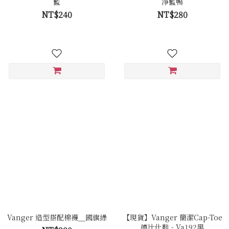
藍
淨藍鴨
NT$240
NT$280
Vanger 造型搭配棉襪＿國旗綠
【現貨】Vanger 簡潔Cap-Toe
德比仕鞋 - Va192黑