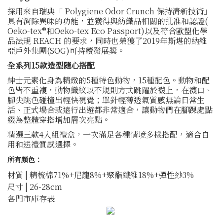
採用來自瑞典「 Polygiene Odor Crunch 保持清新技術」
具有消除異味的功能，並獲得與紡織品相關的批准和認證(
Oeko-tex®和Oeko-tex Eco Passport)以及符合歐盟化學
品法規 REACH 的要求，同時也榮獲了2019年斯堪的納維
亞戶外集團(SOG)可持續發展獎。
全系列15款造型隨心搭配
紳士元素化身為精緻的5種特色動物，15種配色。動物和配
色皆不重複，動物織紋以不規則方式跳躍於襪上，在襪口、
腳尖跳色碰撞出輕快視覺；單針輕薄透氣質感無論日常生
活、正式場合或遠行出遊都非常適合，讓動物們在腳踝處點
綴為整體穿搭增加層次亮點。
精選三款4入組禮盒，一次滿足各種情境多樣搭配，適合自
用和送禮質感選擇。
所有顏色：
材質 | 精梳棉71%+尼龍8%+聚酯纖維18%+彈性紗3%
尺寸 | 26-28cm
各門市庫存表