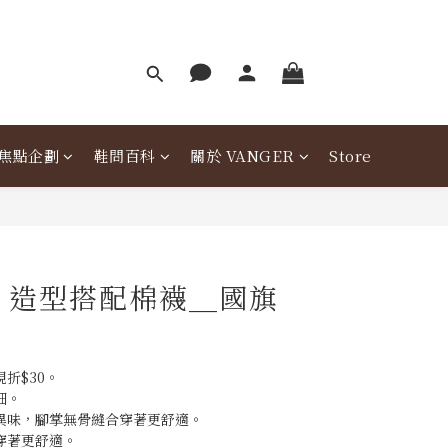
焦點企劃
鞋問百科
關於 VANGER
Store
er 造型搭配棉襪＿國旗
折$30。
細。
異味，腳掌無骨縫合穿著更舒適。
穿著更舒適。