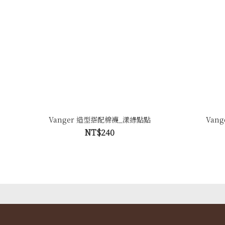
Vanger 造型搭配棉襪_漾綠點點
Van
NT$240