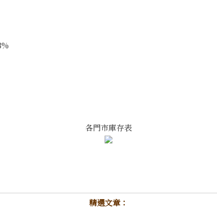
3%
各門市庫存表
精選文章：