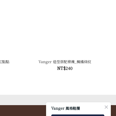
昔紅點點
Vanger 造型搭配棉襪_楓橘條紋
NT$240
Vanger 風格鞋履