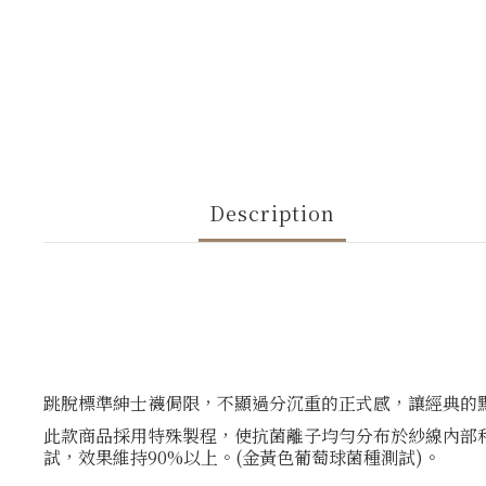
Description
跳脫標準紳士襪侷限，不顯過分沉重的正式感，讓經典的
此款商品採用特殊製程，使抗菌離子均勻分布於紗線內部和表面
試，效果維持90%以上。(金黃色葡萄球菌種測試)。