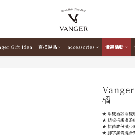
ger Gift Idea
百搭襪品
accessories
優惠活動
Vang
橘
★ 單雙襪款兩雙現
★ 精梳棉親膚柔
★ 抗菌成份減少
★ 腳掌無骨縫合