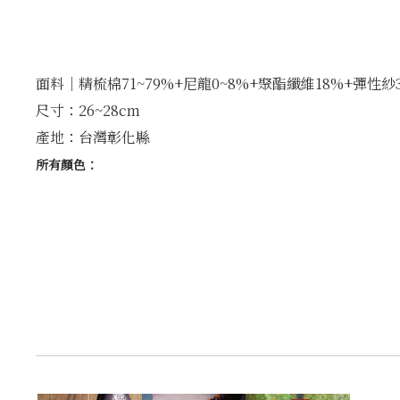
面料│精梳棉71~79%+尼龍0~8%+聚酯纖維18%+彈性紗
尺寸：26~28cm
產地：台灣彰化縣
所有顏色：