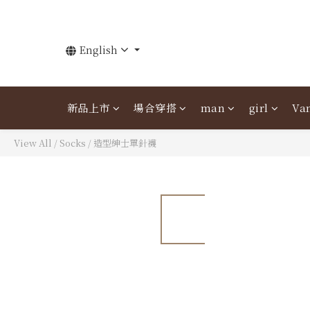
English
新品上市
場合穿搭
man
girl
Van
View All
/
Socks
/
造型紳士單針襪