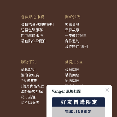
會員貼心服務
關於我們
會員招募與制度說明
客服資訊
送禮包裝服務
品牌故事
門市維修服務
一雙鞋的誕生
購鞋貼心全配件
合作邀約
合作夥伴/案例
購物須知
常見 Q&A
購物說明
會員問題
退換貨服務
購物問題
7天鑑賞期
配送問題
1個月商品保固
退換貨問題
Vanger 風格鞋履
海外顧客訂購
商品問題
尺寸挑選
防詐騙提醒