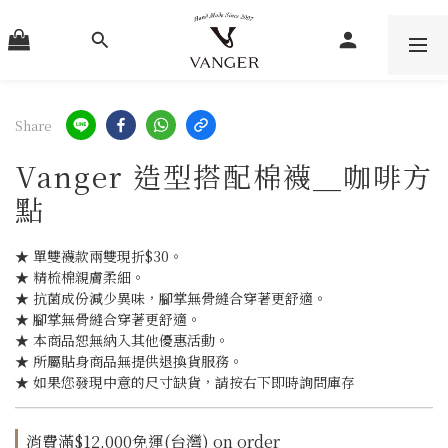
Share
Vanger 造型搭配棉襪＿咖啡方
點
★ 單雙襪款兩雙現折$30。
★ 精梳棉親膚柔細。
★ 抗菌成份減少異味，腳掌無骨縫合穿著更舒適。
★ 腳掌無骨縫合穿著更舒適。
★ 本商品恕無納入其他優惠活動。
★ 所屬貼身商品無提供退換貨服務。
★ 如果您發現中意的尺寸缺貨，請按右下即時詢問庫存
消費滿$12,000免運(台灣) on order