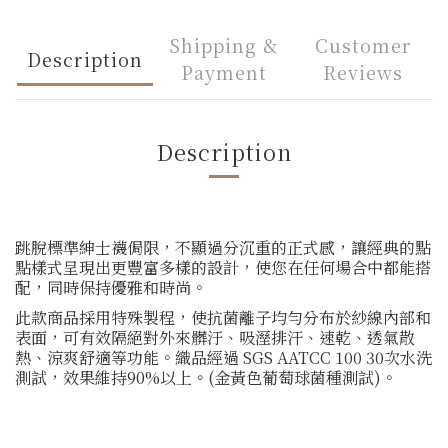
Shipping &
Customer
Description
Payment
Reviews
Description
跳脫標準紳士襪侷限，不顯過分沉重的正式感，讓經典的點
點樣式呈現出更豐富多樣的設計，使您在任何場合中都能搭
配，同時保持優雅和時尚。
此款商品採用特殊製程，使抗菌離子均勻分布於紗線內部和
表面，可有效隔絕對外來髒汙、吸溼排汗、速乾、透氣散
熱、涼爽舒適等功能。織品經過 SGS AATCC 100 30次水洗
測試，效果維持90%以上。(金黃色葡萄球菌種測試)。