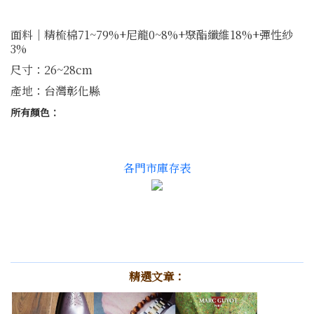
面料│精梳棉71~79%+尼龍0~8%+聚酯纖維18%+彈性紗
3%
尺寸：26~28cm
產地：台灣彰化縣
所有顏色：
各門市庫存表
精選文章：