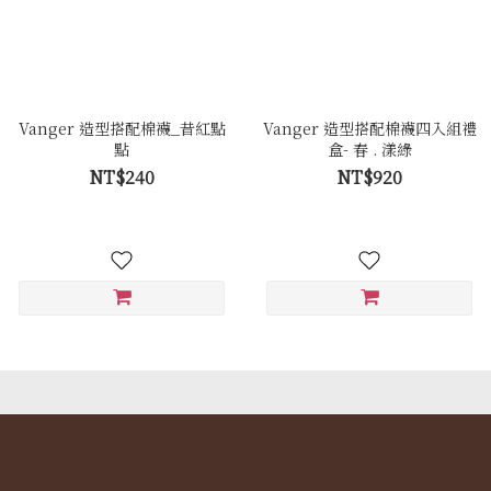
Vanger 造型搭配棉襪_昔紅點
Vanger 造型搭配棉襪四入組禮
點
盒- 春 . 漾綠
NT$240
NT$920