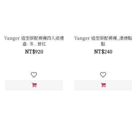
Vanger 造型搭配棉襪四入組禮
Vanger 造型搭配棉襪_漾綠點
盒- 冬 . 昔紅
點
NT$920
NT$240