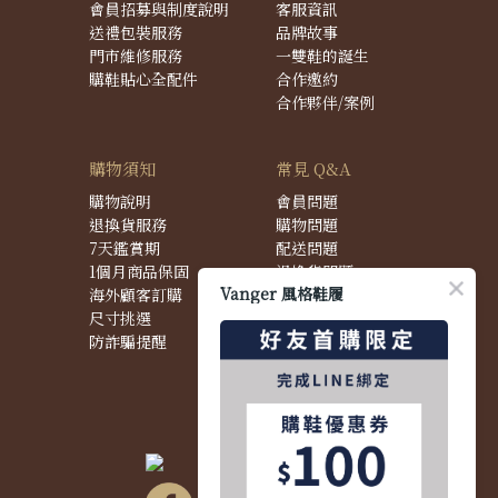
會員招募與制度說明
客服資訊
送禮包裝服務
品牌故事
門市維修服務
一雙鞋的誕生
購鞋貼心全配件
合作邀約
合作夥伴/案例
購物須知
常見 Q&A
購物說明
會員問題
退換貨服務
購物問題
7天鑑賞期
配送問題
1個月商品保固
退換貨問題
Vanger 風格鞋履
海外顧客訂購
商品問題
尺寸挑選
防詐騙提醒