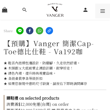
Share
【預購】Vanger 簡潔Cap-
Toe德比仕鞋 - Va192咖
★ 鞋舌內泡棉包邊設計，防磨腳，久走依然舒適。
★ 木頭跟ｘ大底前掌止滑設計顯，耐穿好走！
★ 綠色內裡，提升時尚視覺品味。
★ 各級會員享各等級折扣
★ 如果您發現中意的尺寸缺貨，請按右下即時詢問庫存
購鞋禮 on selected products
消費滿$12,000免運(台灣) on order