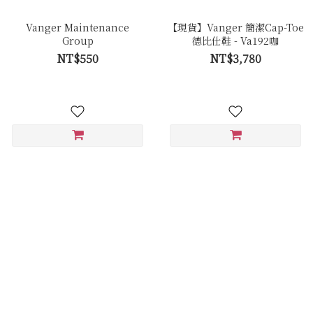
Vanger Maintenance
【現貨】Vanger 簡潔Cap-Toe
Group
德比仕鞋 - Va192咖
NT$550
NT$3,780