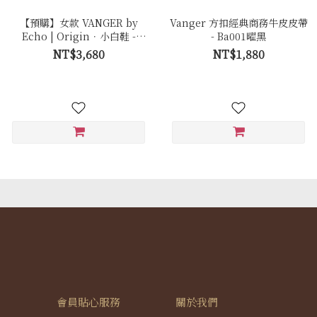
【預購】女款 VANGER by
Vanger 方扣經典商務牛皮皮帶
Echo | Origin．小白鞋 -
- Ba001曜黑
Ec50 極簡白
NT$3,680
NT$1,880
會員貼心服務
關於我們