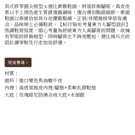
英式修窄圓尖楦型ｘ德比素雅鞋面，俐落修飾腳版。真皮皮
革以手工擦色產生質感復舊韻味，復古環扣點綴細節，素面
鞋面以車線恰如其分地優雅點襯。正裝/休閒風格穿搭皆適
合，品味紳士必備鞋款。【MIT貼近考量東方人腳型設計】
微調鞋背弧度，細心考量為舒緩東方人高腳背的問題，故擁
有窄版的修飾楦型，同時腳背也不再受壓迫，德比兩片式的
設計讓穿脫及行走加倍舒適。
現貨賣場 >
材質：
面料│進口變色馬油蠟牛皮
內裡│高透氣豚皮內裡/腳墊+柔軟乳膠鞋墊
大底│玫瑰緹花防滑合成大底+木頭跟