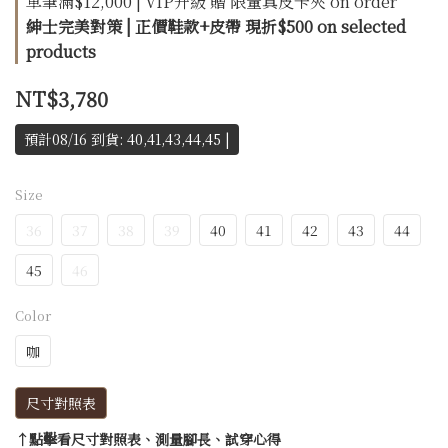
單筆滿$12,000 | VIP升級 贈 限量真皮卡夾 on order
紳士完美對策 | 正價鞋款+皮帶 現折$500 on selected
products
NT$3,780
預計08/16 到貨: 40,41,43,44,45 |
Size
36
37
38
39
40
41
42
43
44
45
46
Color
咖
尺寸對照表
↑點擊看尺寸對照表、測量腳長、試穿心得