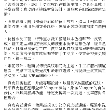
了緩震效果外，設計上更跳脫以往傳統風格，更具份量感且
時髦百搭！真皮的延邊條材質設計，讓品味在細節處展露無
遺。
．圓形鞋楦：圓形楦頭搭配簡約德比設計，造型比例協調、
線條流暢，適用各種穿著風格，無論正裝或休閒都能自然融
入。
．仿舊水洗工藝：特殊重水洗工藝是以本色植鞣革牛皮製
成，鞋面定型與貼底後再入轉鼓重水洗出理想色澤，經自然
風乾、打楦與拋光等工序，皮料呈現自然皺褶與輕微翹起線
條，展現復古作舊質感與獨特的手工溫度，使穿著視覺更顯
自然、獨一無二。
．雕花設計：鞋面以傳統翼紋雕花為主題，手工打磨出細膩
層次。光線下可見微光反射於雕紋邊緣，展現紳士氣質與工
藝深度，低調卻充滿細節張力。
．真皮訂製鞋底：升級專屬設計，以雙倒V為靈感的底紋，
局部真皮鞋底壓印全新 Vanger 標誌，象徵 Vanger 的自信
步伐，兼具美感與功能，穩定支撐每一次前進，從容應對各
種場合。
．真皮寬延邊條：使用高規 0.5 公分真皮延邊條，經過水洗
後自然產生凹凸痕跡，增添皮革層次與質感。側面線條流暢