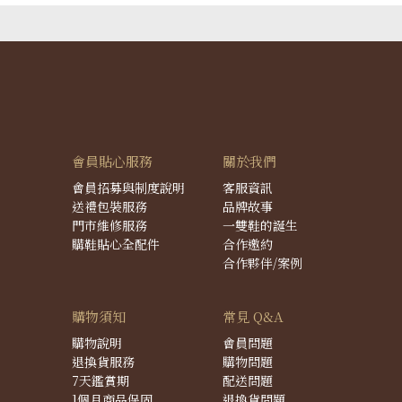
會員貼心服務
關於我們
會員招募與制度說明
客服資訊
送禮包裝服務
品牌故事
門市維修服務
一雙鞋的誕生
購鞋貼心全配件
合作邀約
合作夥伴/案例
購物須知
常見 Q&A
購物說明
會員問題
退換貨服務
購物問題
7天鑑賞期
配送問題
1個月商品保固
退換貨問題