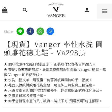
Share
【現貨】Vanger 率性水洗 圓
頭雕花德比鞋 - Va298黑
★ 圓形楦頭搭配經典德比設計，正裝或休閒都能自然融入。
★ 雙倒V為靈感的底紋，局部真皮鞋底壓印全新 Vanger 標誌，象
徵 Vanger 的自信步伐。
★ 水洗工藝皮革，展現復古仿舊質感與獨特的手工溫度。
★ 鞋面以傳統翼紋雕花為主題，展現紳士氣質與工藝深度。
★ 水洗皮革與圓潤鞋楦的親和外型，輕鬆駕馭正式與休閒場合。
★ 各級會員享各等級折扣。
★ 如果您發現中意的尺寸缺貨，請按下方"預購賣場"前往預購。