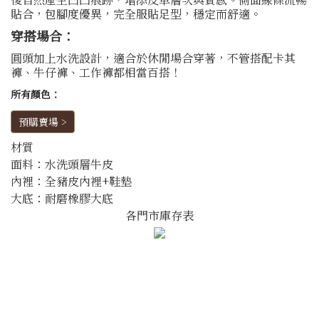
貼合，包腳度優異，完全服貼足型，穩定而舒適。
穿搭場合：
圓頭加上水洗設計，適合於休閒場合穿著，不管搭配卡其
褲、牛仔褲、工作褲都相當百搭！
所有顏色：
預購賣場 >
材質
面料：水洗頭層牛皮
內裡：全豬皮內裡+鞋墊
大底：耐磨橡膠大底
各門市庫存表