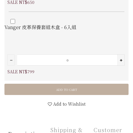
SALE NT$650
Vanger 皮革保養套組木盒 - 6入組
SALE NT$799
ADD TO CART
Add to Wishlist
Shipping &
Customer