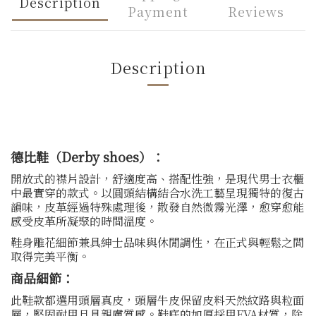
Description
Payment
Reviews
Description
德比鞋（Derby shoes）：
開放式的襟片設計，舒適度高、搭配性強，是現代男士衣櫃
中最實穿的款式。以圓頭結構結合水洗工藝呈現獨特的復古
韻味，皮革經過特殊處理後，散發自然微霧光澤，愈穿愈能
感受皮革所凝聚的時間溫度。
鞋身雕花細節兼具紳士品味與休閒調性，在正式與輕鬆之間
取得完美平衡。
商品細節：
此鞋款都選用頭層真皮，頭層牛皮保留皮料天然紋路與粒面
層，堅固耐用且具親膚質感。鞋底的加厚採用EVA材質，除