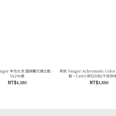
nger 率性水洗 圓頭雕花德比鞋 -
男款 Vanger Achromatic Co
Va298黑
鞋－Ca001卵石白色(牛皮拼
NT$4,380
NT$3,880