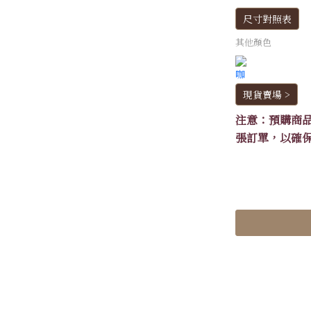
尺寸對照表
其他顏色
現貨賣場 >
注意：預購商
張訂單，以確