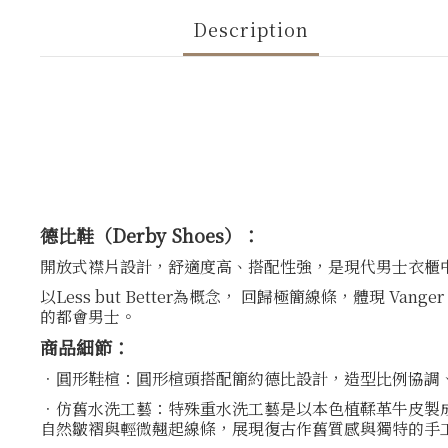
Description
德比鞋（Derby Shoes）：
開放式襟片設計，舒適度高、搭配性強，是現代男士衣櫃
以Less but Better為概念， 回歸極簡線條，體
的都會男士。
商品細節：
．圓形鞋楦：圓形楦頭搭配簡約德比設計，造型比例協調
．仿舊水洗工藝：特殊重水洗工藝是以本色植鞣革牛皮製
自然皺褶與輕微翹起線條，展現復古作舊質感與獨特的手