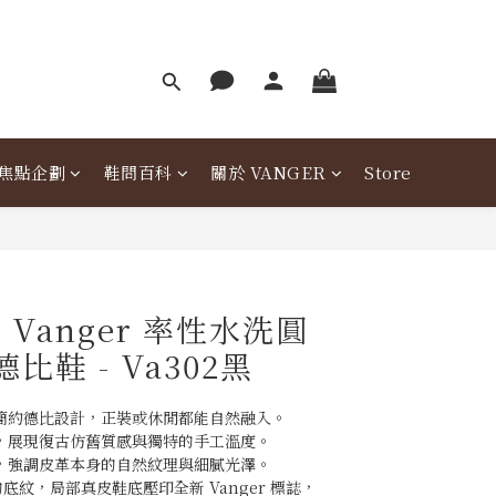
焦點企劃
鞋問百科
關於 VANGER
Store
Vanger 率性水洗圓
比鞋 - Va302黑
簡約德比設計，正裝或休閒都能自然融入。
，展現復古仿舊質感與獨特的手工溫度。
，強調皮革本身的自然紋理與細膩光澤。
底紋，局部真皮鞋底壓印全新 Vanger 標誌，