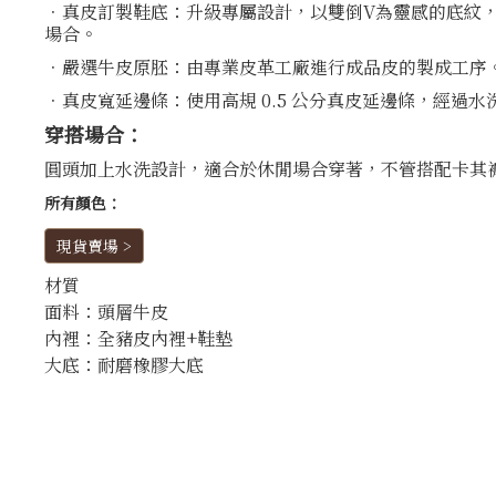
．真皮訂製鞋底：升級專屬設計，以雙倒V為靈感的底紋，局部
場合。
．嚴選牛皮原胚：由專業皮革工廠進行成品皮的製成工序
．真皮寬延邊條：使用高規 0.5 公分真皮延邊條，經
穿搭場合：
圓頭加上水洗設計，適合於休閒場合穿著，不管搭配卡其
所有顏色：
現貨賣場 >
材質
面料：頭層牛皮
內裡：全豬皮內裡+鞋墊
大底：耐磨橡膠大底