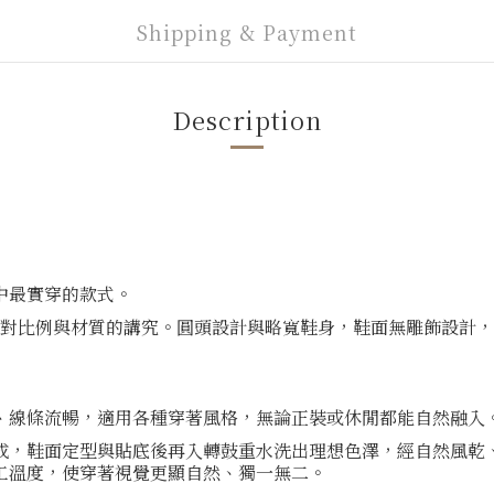
Shipping & Payment
Description
中最實穿的款式。
現 Vanger 對比例與材質的講究。圓頭設計與略寬鞋身，鞋面無雕
、線條流暢，適用各種穿著風格，無論正裝或休閒都能自然融入
成，鞋面定型與貼底後再入轉鼓重水洗出理想色澤，經自然風乾
工溫度，使穿著視覺更顯自然、獨一無二。