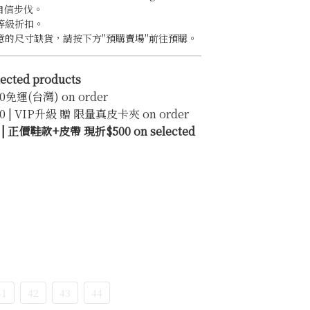
的自信步伐。
等級折扣。
意的尺寸缺貨，請按下方"預購賣場"前往預購。
ected products
0免運(台灣) on order
0 | VIP升級 贈 限量真皮卡夾 on order
正價鞋款+皮帶 現折$500 on selected
41
42
43
44