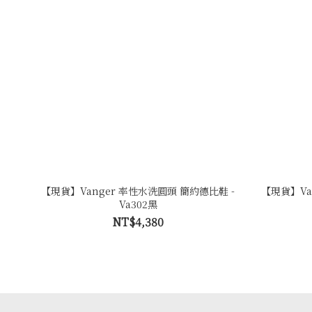
【現貨】Vanger 率性水洗圓頭 簡約德比鞋 -
【現貨】Va
Va302黑
NT$4,380