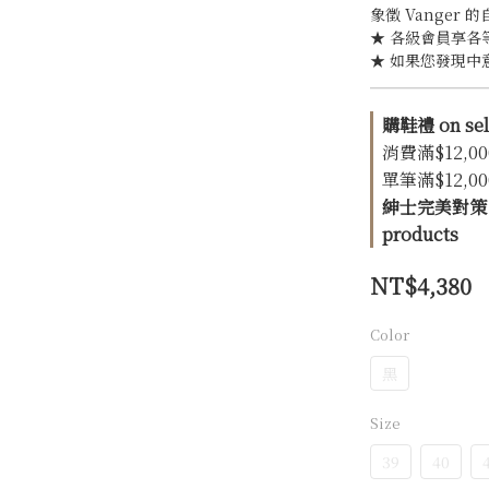
象徵 Vanger 
★ 各級會員享各
★ 如果您發現中
購鞋禮 on sel
消費滿$12,00
單筆滿$12,00
紳士完美對策 | 
products
NT$4,380
Color
黑
Size
39
40