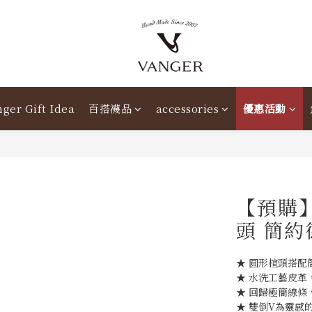
ger Gift Idea
百搭襪品
accessories
優惠活動
【預購】
頭 簡約德
★ 圓形楦頭搭配
★ 水洗工藝皮革
★ 回歸極簡線條
★ 雙倒V為靈感的