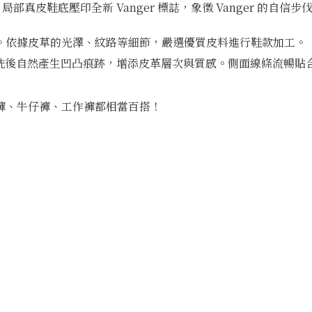
真皮鞋底壓印全新 Vanger 標誌，象徵 Vanger 的自
。依據皮草的光澤、紋路等細節，嚴選優質皮料進行鞋款加工。
過水洗後自然產生凹凸痕跡，增添皮革層次與質感。側面線條流暢
褲、牛仔褲、工作褲都相當百搭！