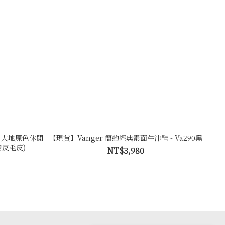
lor 大地原色休閒
【現貨】Vanger 簡約經典素面牛津鞋 - Va290黑
接反毛皮)
NT$3,980