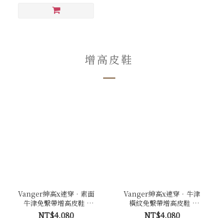
增高皮鞋
Vanger紳高x速穿．素面
Vanger紳高x速穿．牛津
牛津免繫帶增高皮鞋 -
橫紋免繫帶增高皮鞋 -
Va294黑
Va289咖
NT$4,080
NT$4,080