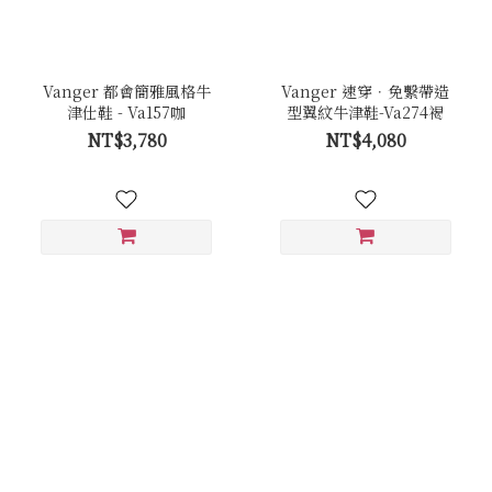
Vanger 都會簡雅風格牛
Vanger 速穿．免繫帶造
津仕鞋 - Va157咖
型翼紋牛津鞋-Va274褐
NT$3,780
NT$4,080