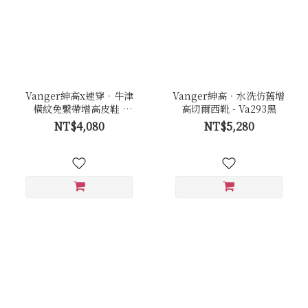
Vanger紳高x速穿．牛津
Vanger紳高．水洗仿舊增
橫紋免繫帶增高皮鞋 -
高切爾西靴 - Va293黑
Va289褐
NT$4,080
NT$5,280