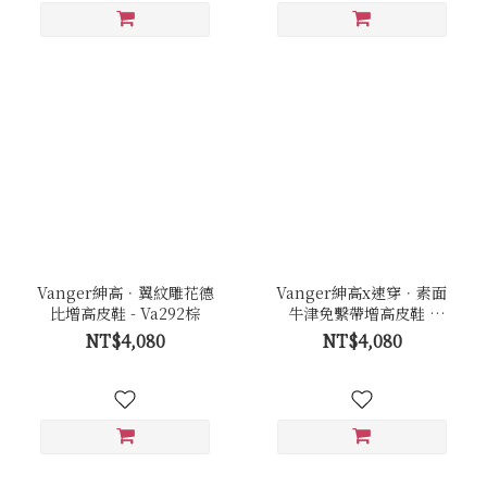
Vanger紳高．翼紋雕花德
Vanger紳高x速穿．素面
比增高皮鞋 - Va292棕
牛津免繫帶增高皮鞋 -
Va294棕
NT$4,080
NT$4,080