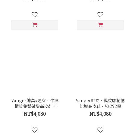
Vanger紳高x速穿．牛津
Vanger紳高．翼紋雕花德
橫紋免繫帶增高皮鞋 -
比增高皮鞋 - Va292黑
Va289黑
NT$4,080
NT$4,080