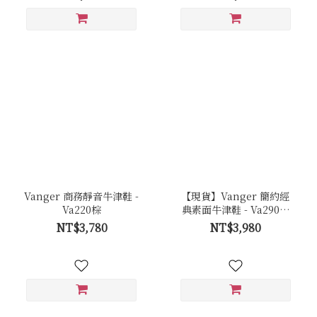
Vanger 商務靜音牛津鞋 -
【現貨】Vanger 簡約經
Va220棕
典素面牛津鞋 - Va290棗
紅
NT$3,780
NT$3,980