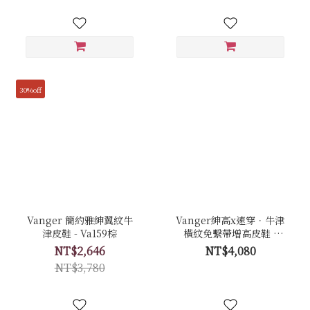
30%off
Vanger 簡約雅紳翼紋牛
Vanger紳高x速穿．牛津
津皮鞋 - Va159棕
橫紋免繫帶增高皮鞋 -
Va289褐
NT$2,646
NT$4,080
NT$3,780