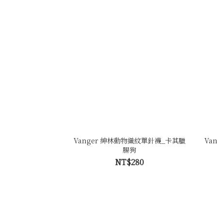
Vanger 紳林動物織紋單針襪_卡其臘
Va
腸狗
NT$280