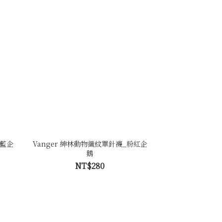
灰藍企
Vanger 紳林動物織紋單針襪_粉紅企
鵝
NT$280