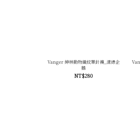
Vanger 紳林動物織紋單針襪_漾綠企
Va
鵝
NT$280