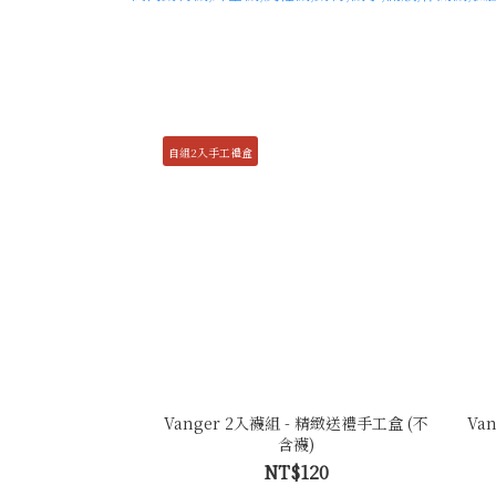
自組2入手工禮盒
Vanger 2入襪組 - 精緻送禮手工盒 (不
Va
含襪)
NT$120