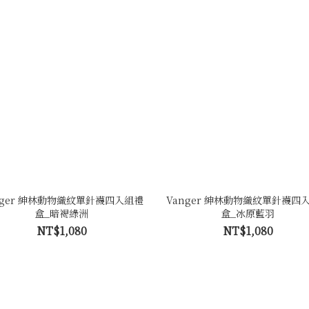
nger 紳林動物織紋單針襪四入組禮
Vanger 紳林動物織紋單針襪四
盒_暗褐綠洲
盒_冰原藍羽
NT$1,080
NT$1,080