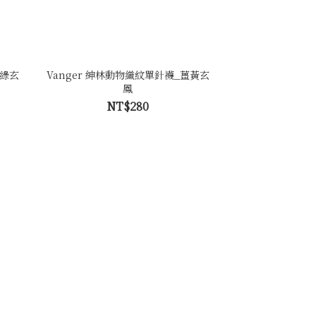
軍綠玄
Vanger 紳林動物織紋單針襪_薑黃玄
鳳
NT$280