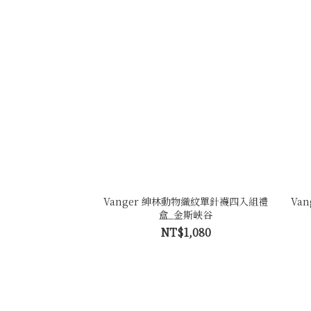
Vanger 紳林動物織紋單針襪四入組禮
Va
盒_金斯峽谷
NT$1,080