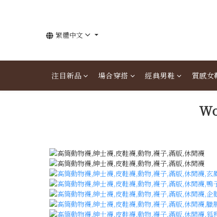
繁體中文
注目新品
場合穿搭
經典男鞋
質感女
W