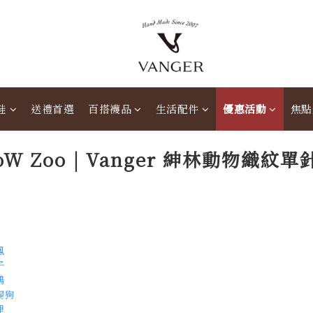
鞋
送禮首選
百搭襪品
生活配件
優惠活動
焦點
oW Zoo | Vanger 紳林動物織紋單