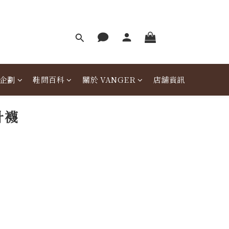
企劃
鞋問百科
關於 VANGER
店舖資訊
針襪