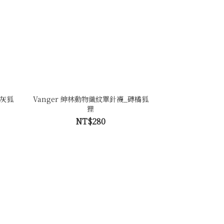
深灰狐
Vanger 紳林動物織紋單針襪_磚橘狐
狸
NT$280