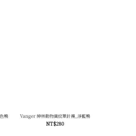
沙色鴨
Vanger 紳林動物織紋單針襪_淨藍鴨
NT$280