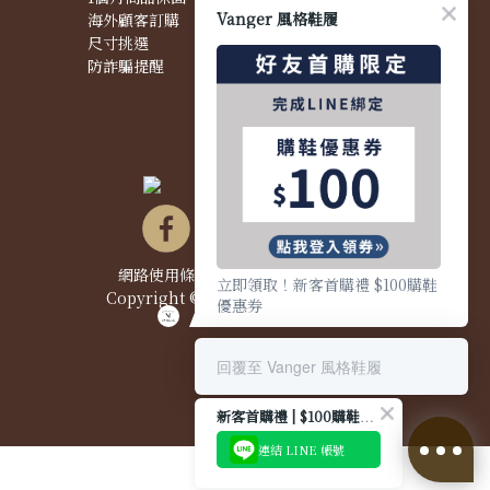
Vanger 風格鞋履
海外顧客訂購
商品問題
尺寸挑選
防詐騙提醒
網路使用條款&政策
|
隱私權聲明
|
立即領取！新客首購禮 $100購鞋
Copyright © 2021 Vanger 風格鞋履
優惠券
回覆至 Vanger 風格鞋履
新客首購禮 | $100購鞋優惠券
連結 LINE 帳號