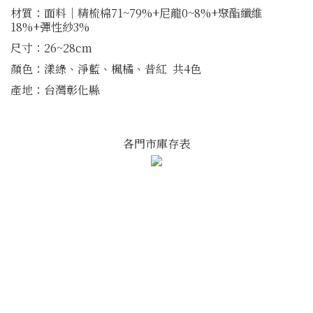
材質：面料│精梳棉71~79%+尼龍0~8%+聚酯纖維
18%+彈性紗3%
尺寸：26~28cm
顏色：漾綠、淨藍、楓橘、昔紅 共4色
產地：台灣彰化縣
各門市庫存表