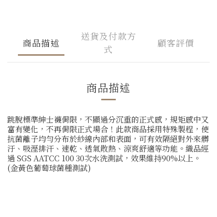
送貨及付款方
商品描述
顧客評價
式
商品描述
跳脫標準紳士襪侷限，不顯過分沉重的正式感，規矩感中又
富有變化，不再侷限正式場合！此款商品採用特殊製程，使
抗菌離子均勻分布於紗線內部和表面，可有效隔絕對外來髒
汙、吸溼排汗、速乾、透氣散熱、涼爽舒適等功能。織品經
過 SGS AATCC 100 30次水洗測試，效果維持90%以上。
(金黃色葡萄球菌種測試)