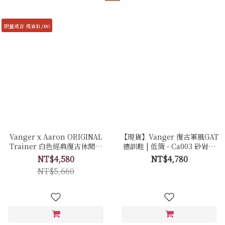
限量組合 現省$1,080
Vanger x Aaron ORIGINAL
【現貨】Vanger 復古軍風GAT
Trainer 白色經典復古休閒鞋
德訓鞋 | 低筒 - Ca003 砂岩白
聯名限量套組 - Ca006皚白色
(膠底)
NT$4,580
NT$4,780
(膠底)
NT$5,660