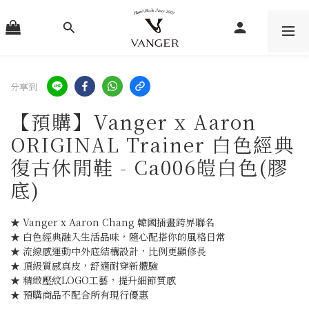
分享到
【預購】Vanger x Aaron
ORIGINAL Trainer 白色經典
復古休閒鞋 - Ca006皚白色(膠
底)
★ Vanger x Aaron Chang 韓國插畫跨界聯名
★ 白色經典融入生活品味，隨心配搭你的風格日常
★ 流線感運動中外底結構設計，比例更顯修長
★ 頂級質感真皮，舒適耐穿新體驗
★ 精緻壓紋LOGO工藝，提升細節質感
★ 預購商品不配合所有現行優惠