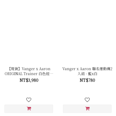
【現貨】Vanger x Aaron
Vanger x Aaron 聯名運動襪2
ORIGINAL Trainer 白色經典
入組 - 藍x白
復古休閒鞋 - Ca007皚白色(膠
NT$3,980
NT$780
底)