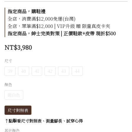
指定商品，購鞋禮
全店，消費滿$12,000免運(台灣)
全店，單筆滿$12,000 | VIP升級 贈 限量真皮卡夾
指定商品，紳士完美對策 | 正價鞋款+皮帶 現折$500
NT$3,980
尺寸
39
40
41
42
43
44
顏色
皚白色
尺寸對照表
↑點擊看尺寸對照表、測量腳長、試穿心得
其他顏色