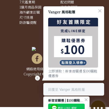
7天鑑賞期
配送問題
1個月商品保固
退換貨問題
Vanger 風格鞋履
海外顧客訂購
商品問題
尺寸挑選
防詐騙提醒
網路使用條款&政策
|
隱私權聲明
|
立即領取！新客首購禮 $100購鞋
Copyright © 2021 Vanger 風格鞋履
優惠券
回覆至 Vanger 風格鞋履
新客首購禮 | $100購鞋優惠券
連結 LINE 帳號