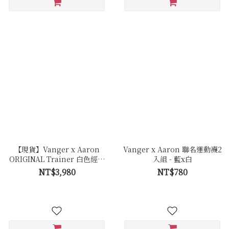
【現貨】Vanger x Aaron
Vanger x Aaron 聯名運動襪2
ORIGINAL Trainer 白色經典
入組 - 藍x白
復古休閒鞋 - Ca007皚白色(膠
NT$3,980
NT$780
底)