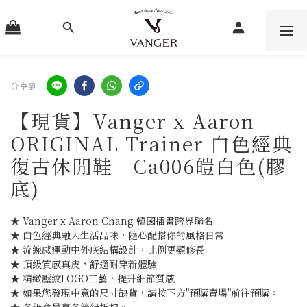
分享到
【現貨】Vanger x Aaron
ORIGINAL Trainer 白色經典
復古休閒鞋 - Ca006皚白色(膠
底)
★ Vanger x Aaron Chang 韓國插畫跨界聯名
★ 白色經典融入生活品味，隨心配搭你的風格日常
★ 流線感運動中外底結構設計，比例更顯修長
★ 頂級質感真皮，舒適耐穿新體驗
★ 精緻壓紋LOGO工藝，提升細節質感
★ 如果您發現中意的尺寸缺貨，請按下方"預購賣場"前往預購。