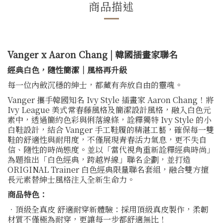
商品描述
Vanger x Aaron Chang | 韓國插畫家聯名
經典白色，隨性簡潔｜風格再升級
每一位內斂沉穩的紳士，都藏有奔放自由的靈魂。
Vanger 攜手韓國知名 Ivy Style 插畫家 Aaron Chang！將
Ivy League 美式常春藤風格及簡潔設計風格，融入白色元
素中，透過簡約色彩與俐落線條，詮釋獨特 Ivy Style 的小
白鞋設計，結合 Vanger 手工鞋履的精湛工藝，確保每一雙
鞋的舒適性與耐用度，不僅展現青春活力氣息，更不失自
信、隨性的時尚態度。並以「當代視角重新詮釋經典時尚」
為題推出「白色經典，跨越界線」聯名企劃，並打造
ORIGINAL Trainer 白色經典限量聯名套組，融合雙方擅
長元素替紳士風格注入全新生命力。
商品特色：
．頂級全真皮 舒適耐穿新體驗：採用頂級真皮製作，柔韌
材質不僅極為耐穿，更讓每一步都舒適無比！