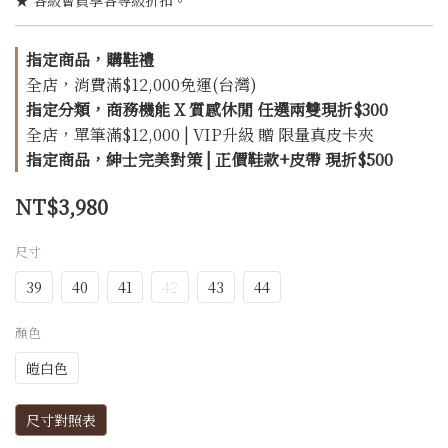
★ 各級會員享各等級折扣。
指定商品，購鞋禮
全店，消費滿$12,000免運(台灣)
指定分類，商務機能 X 質感休閒 任選兩雙現折$300
全店，單筆滿$12,000 | VIP升級 贈 限量真皮卡夾
指定商品，紳士完美對策 | 正價鞋款+皮帶 現折$500
NT$3,980
尺寸
39
40
41
42
43
44
顏色
皚白色
尺寸對照表