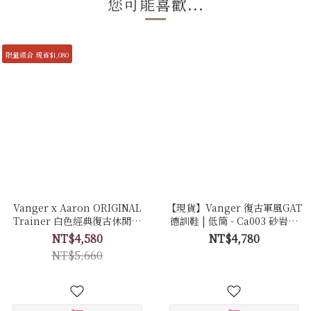
您可能喜歡...
限量組合 現省$1,080
Vanger x Aaron ORIGINAL
【現貨】Vanger 復古軍風GAT
Trainer 白色經典復古休閒鞋
德訓鞋 | 低筒 - Ca003 砂岩白
聯名限量套組 - Ca006皚白色
(膠底)
NT$4,580
NT$4,780
(膠底)
NT$5,660