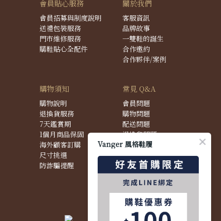
會員貼心服務
關於我們
會員招募與制度說明
客服資訊
送禮包裝服務
品牌故事
門市維修服務
一雙鞋的誕生
購鞋貼心全配件
合作邀約
合作夥伴/案例
購物須知
常見 Q&A
購物說明
會員問題
退換貨服務
購物問題
7天鑑賞期
配送問題
1個月商品保固
退換貨問題
Vanger 風格鞋履
海外顧客訂購
商品問題
尺寸挑選
防詐騙提醒