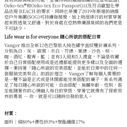
Oeko-tex®和Oeko-tex Eco Passport)以及符合歐盟化學
品法規 REACH 的要求，同時也榮獲了2019年斯堪的納維
亞戶外集團(SOG)可持續發展獎，加上吸溼排汗的材質穿著
起來既透氣又舒適，對於身處在亞熱帶潮濕氣候的我們更是
不可缺少。
Life wear is for everyone 隨心所欲的搭配日常
Vanger 推出全新12色巴黎旅人純色繡字直紋雙針襪系列，
分別為白、灰、 碳黑、米白、芥綠、軍綠、沙色、棕、
咖、酒紅、靛青、藍 ；並有3入組和5入禮盒，不論是收藏
於自己日常搭配使用或是送禮都能提供更多樣以及全面的選
擇。秉持著「隨心所欲的完美搭配，並能於日常中的任何一
套服裝完美契合」的設計理念， Vanger了解每個人需要的
是一雙不論是正式或是休閒都能完美搭配的襪子，新系列滿
足了每日隨心所欲的可能，自由搭配，無關年齡、性別，甚
至能隨著你的心情融入每日的穿搭，穿著它就像有了探索世
界的勇氣 — 你，就是可以隨時出發的旅人。
材質：
面料｜棉80%+彈性紗3%+聚酯纖維17%