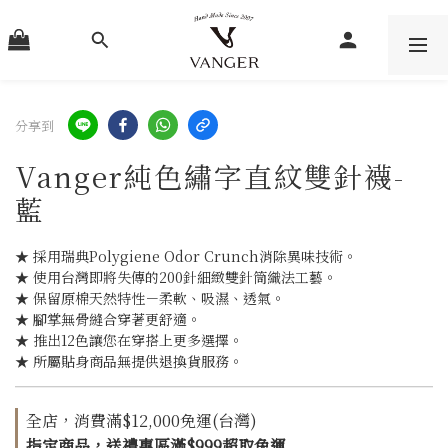
分享到
Vanger純色繡字直紋雙針襪-
藍
★ 採用瑞典Polygiene Odor Crunch消除異味技術。
★ 使用台灣即將失傳的200針細緻雙針筒織法工藝。
★ 保留原棉天然特性－柔軟、吸濕、透氣。
★ 腳掌無骨縫合穿著更舒適。
★ 推出12色讓您在穿搭上更多選擇。
★ 所屬貼身商品無提供退換貨服務。
全店，消費滿$12,000免運(台灣)
指定商品，送禮專區滿$999超取免運