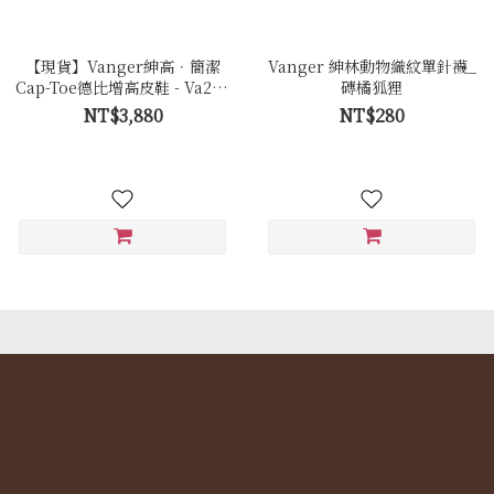
【現貨】Vanger紳高．簡潔
Vanger 紳林動物織紋單針襪_
Cap-Toe德比增高皮鞋 - Va254
磚橘狐狸
黑
NT$3,880
NT$280