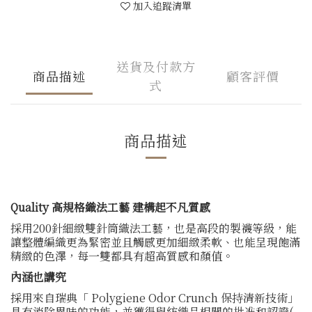
加入追蹤清單
送貨及付款方
商品描述
顧客評價
式
商品描述
Quality 高規格織法工藝 建構起不凡質感
採用200針細緻雙針筒織法工藝，也是高段的製襪等級，能
讓整體編織更為緊密並且觸感更加細緻柔軟、也能呈現飽滿
精緻的色澤，每一雙都具有超高質感和顏值。
內涵也講究
採用來自瑞典「 Polygiene Odor Crunch 保持清新技術」
具有消除異味的功能，並獲得與紡織品相關的批准和認證(