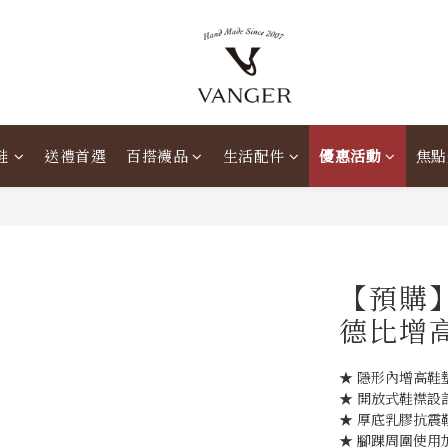
鞋
送禮首選
百搭襪品
生活配件
優惠活動
焦點
【預購】
德比增高
★ 隱形內增高鞋
★ 開放式鞋襟設
★ 厚底乳膠抗震
★ 腳踝周圍使