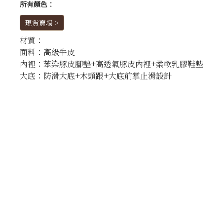
所有顏色：
現貨賣場 >
材質：
面料：高級牛皮
內裡：苯染豚皮腳墊+高透氣豚皮內裡+柔軟乳膠鞋墊
大底：防滑大底+木頭跟+大底前掌止滑設計