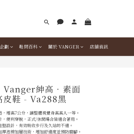
企劃
鞋問百科
關於 VANGER
店舖資訊
Vanger紳高．素面
皮鞋 - Va288黑
墊，增高7公分，讓整體視覺身高高人一等。
計，便利穿脫，正式/休閒場合皆適合著用。
鞋墊設計，有效吸收步行及久站的不適。
用加厚泡棉加層技術，增加舒適度並預防磨腳。