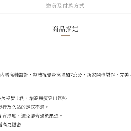
送貨及付款方式
商品描述
不露的內增高鞋設計，整體視覺身高增加7公分，獨家開楦製作，完
造完美視覺比例，增高顯瘦穿出氣勢！
步行及久站的足底不適。
腳背厚度，避免腳背過於壓迫。
增高更隱密。