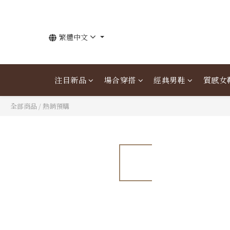
繁體中文
注目新品
場合穿搭
經典男鞋
質感女
全部商品
/
熱銷預購