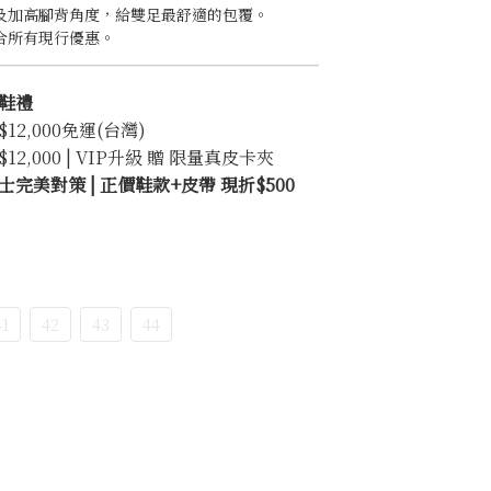
及加高腳背角度，給雙足最舒適的包覆。
合所有現行優惠。
鞋禮
2,000免運(台灣)
2,000 | VIP升級 贈 限量真皮卡夾
完美對策 | 正價鞋款+皮帶 現折$500
41
42
43
44