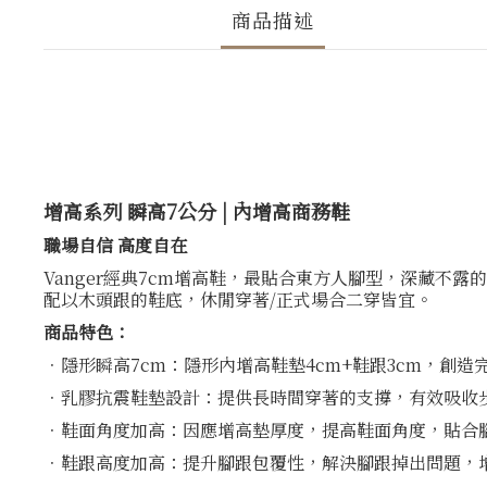
商品描述
增高系列 瞬高7公分 | 內增高商務鞋
職場自信 高度自在
Vanger經典7cm增高鞋，最貼合東方人腳型，深藏
配以木頭跟的鞋底，休閒穿著/正式場合二穿皆宜。
商品特色：
．隱形瞬高7cm：隱形內增高鞋墊4cm+鞋跟3cm，創
．乳膠抗震鞋墊設計：提供長時間穿著的支撐，有效吸收
．鞋面角度加高：因應增高墊厚度，提高鞋面角度，貼合
．鞋跟高度加高：提升腳跟包覆性，解決腳跟掉出問題，