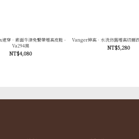
紳高x速穿．素面牛津免繫帶增高皮鞋 -
Vanger紳高．水洗仿舊增高切爾西靴 
Va294黑
NT$5,280
NT$4,080