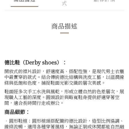
式
商品描述
德比鞋（Derby shoes）：
開放式的襟片設計，舒適度高、搭配性強，是現代男士衣櫃
中最實穿的款式。結合傳統德比結構與洗皮工藝，以溫潤線
條與低飽和色度，捕捉鞋面光影交織的層次美感。
鞋面經多次手工水洗與風乾，形成立體自然的色差層次，展
現職人工藝的深度。圓頭設計與略寬鞋身提供舒適穿著空
間，適合長時間行走或辦公。
商品細節：
．圓形鞋楦：圓形楦頭搭配簡約德比設計，造型比例協調、
線條流暢，適用各種穿著風格，無論正裝或休閒都能自然融