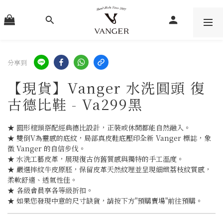
分享到
【現貨】Vanger 水洗圓頭 復
古德比鞋 - Va299黑
★ 圓形楦頭搭配經典德比設計，正裝或休閒都能自然融入。
★ 雙倒V為靈感的底紋，局部真皮鞋底壓印全新 Vanger 標誌，象
徵 Vanger 的自信步伐。
★ 水洗工藝皮革，展現復古仿舊質感與獨特的手工溫度。
★ 嚴選摔紋牛皮原胚，保留皮革天然紋理並呈現細緻荔枝紋質感，
柔軟舒適、透氣性佳。
★ 各級會員享各等級折扣。
★ 如果您發現中意的尺寸缺貨，請按下方"預購賣場"前往預購。