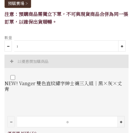
預購賣場 >
注意：預購商品需獨立下單，不可與現貨商品合併為同一張
訂單，以確保出貨順暢。
數量
以優惠價加購商品
NEW! Vanger 雙色直紋繡字紳士襪三入組｜黑×灰×丈
青