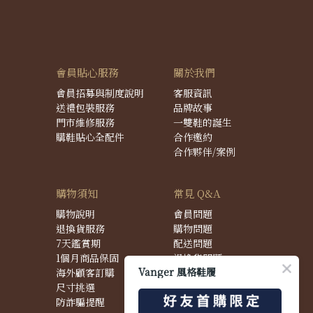
會員貼心服務
關於我們
會員招募與制度說明
客服資訊
送禮包裝服務
品牌故事
門市維修服務
一雙鞋的誕生
購鞋貼心全配件
合作邀約
合作夥伴/案例
購物須知
常見 Q&A
購物說明
會員問題
退換貨服務
購物問題
7天鑑賞期
配送問題
1個月商品保固
退換貨問題
Vanger 風格鞋履
海外顧客訂購
商品問題
尺寸挑選
防詐騙提醒