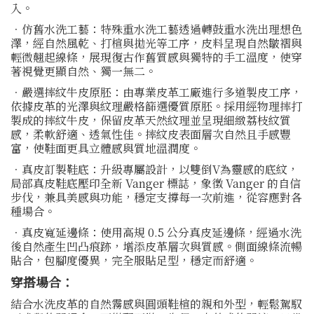
入。
．仿舊水洗工藝：特殊重水洗工藝透過轉鼓重水洗出理想色
澤，經自然風乾、打楦與拋光等工序，皮料呈現自然皺褶與
輕微翹起線條，展現復古作舊質感與獨特的手工溫度，使穿
著視覺更顯自然、獨一無二。
．嚴選摔紋牛皮原胚：由專業皮革工廠進行多道製皮工序，
依據皮革的光澤與紋理嚴格篩選優質原胚。採用經物理摔打
製成的摔紋牛皮，保留皮革天然紋理並呈現細緻荔枝紋質
感，柔軟舒適、透氣性佳。摔紋皮表面層次自然且手感豐
富，使鞋面更具立體感與質地溫潤度。
．真皮訂製鞋底：升級專屬設計，以雙倒V為靈感的底紋，
局部真皮鞋底壓印全新 Vanger 標誌，象徵 Vanger 的自信
步伐，兼具美感與功能，穩定支撐每一次前進，從容應對各
種場合。
．真皮寬延邊條：使用高規 0.5 公分真皮延邊條，經過水洗
後自然產生凹凸痕跡，增添皮革層次與質感。側面線條流暢
貼合，包腳度優異，完全服貼足型，穩定而舒適。
穿搭場合：
結合水洗皮革的自然霧感與圓頭鞋楦的親和外型，輕鬆駕馭