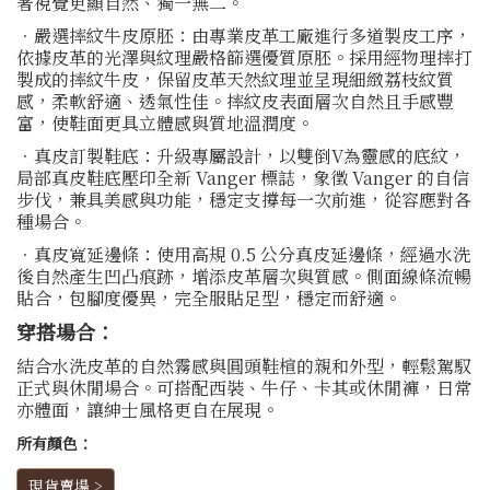
著視覺更顯自然、獨一無二。
．嚴選摔紋牛皮原胚：由專業皮革工廠進行多道製皮工序，
依據皮革的光澤與紋理嚴格篩選優質原胚。採用經物理摔打
製成的摔紋牛皮，保留皮革天然紋理並呈現細緻荔枝紋質
感，柔軟舒適、透氣性佳。摔紋皮表面層次自然且手感豐
富，使鞋面更具立體感與質地溫潤度。
．真皮訂製鞋底：升級專屬設計，以雙倒V為靈感的底紋，
局部真皮鞋底壓印全新 Vanger 標誌，象徵 Vanger 的自信
步伐，兼具美感與功能，穩定支撐每一次前進，從容應對各
種場合。
．真皮寬延邊條：使用高規 0.5 公分真皮延邊條，經過水洗
後自然產生凹凸痕跡，增添皮革層次與質感。側面線條流暢
貼合，包腳度優異，完全服貼足型，穩定而舒適。
穿搭場合：
結合水洗皮革的自然霧感與圓頭鞋楦的親和外型，輕鬆駕馭
正式與休閒場合。可搭配西裝、牛仔、卡其或休閒褲，日常
亦體面，讓紳士風格更自在展現。
所有顏色：
現貨賣場 >