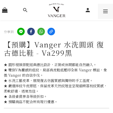
分享到
【預購】Vanger 水洗圓頭 復
古德比鞋 - Va299黑
★ 圓形楦頭搭配經典德比設計，正裝或休閒都能自然融入。
★ 雙倒V為靈感的底紋，局部真皮鞋底壓印全新 Vanger 標誌，象
徵 Vanger 的自信步伐。
★ 水洗工藝皮革，展現復古仿舊質感與獨特的手工溫度。
★ 嚴選摔紋牛皮原胚，保留皮革天然紋理並呈現細緻荔枝紋質感，
柔軟舒適、透氣性佳。
★ 各級會員享各等級折扣。
★ 預購商品不配合所有現行優惠。