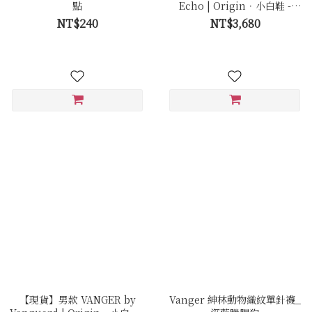
點
Echo | Origin．小白鞋 -
Ec50 極簡白
NT$240
NT$3,680
【現貨】男款 VANGER by
Vanger 紳林動物織紋單針襪_