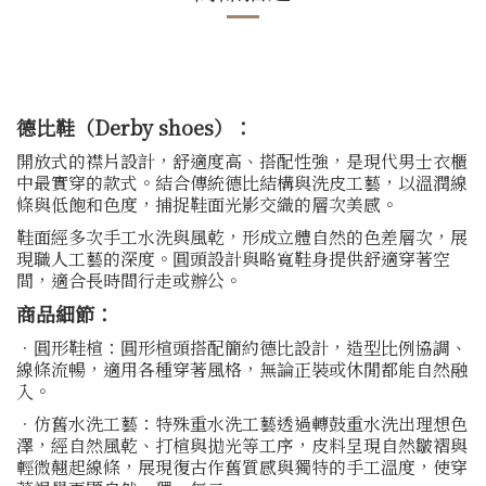
德比鞋（Derby shoes）：
開放式的襟片設計，舒適度高、搭配性強，是現代男士衣櫃
中最實穿的款式。結合傳統德比結構與洗皮工藝，以溫潤線
條與低飽和色度，捕捉鞋面光影交織的層次美感。
鞋面經多次手工水洗與風乾，形成立體自然的色差層次，展
現職人工藝的深度。圓頭設計與略寬鞋身提供舒適穿著空
間，適合長時間行走或辦公。
商品細節：
．圓形鞋楦：圓形楦頭搭配簡約德比設計，造型比例協調、
線條流暢，適用各種穿著風格，無論正裝或休閒都能自然融
入。
．仿舊水洗工藝：特殊重水洗工藝透過轉鼓重水洗出理想色
澤，經自然風乾、打楦與拋光等工序，皮料呈現自然皺褶與
輕微翹起線條，展現復古作舊質感與獨特的手工溫度，使穿