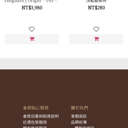
Vanguard | Origin．小白鞋 -
深藍臘腸狗
Ca005 極簡白
NT$3,980
NT$280
會員貼心服務
關於我們
會員招募與制度說明
客服資訊
送禮包裝服務
品牌故事