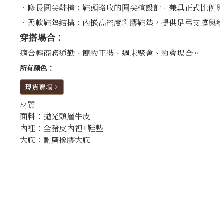
．修長圓尖鞋楦：鞋頭略收的圓尖楦設計，兼具正式比例
．柔軟鞋墊結構：內嵌高密度乳膠鞋墊，提供足弓支撐與
穿搭場合：
適合輕商務通勤、簡約正裝、週末聚會、約會場合。
所有顏色：
現貨賣場 >
材質
面料：拋光頭層牛皮
內裡：全豬皮內裡+鞋墊
大底：耐磨橡膠大底