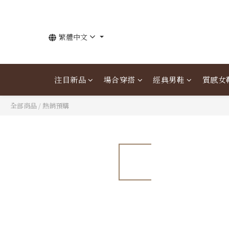
繁體中文
注目新品
場合穿搭
經典男鞋
質感女
全部商品
/
熱銷預購