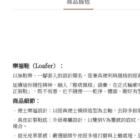
商品描述
樂福鞋（Loafer）：
以無鞋帶、一腳套入的設計聞名，是兼具便利與風格的經
延續這份隨性精神，融入「雅痞風格」語彙，在正式輪廓
正裝鞋」，既不刻意，也不隨便——乾淨、體面、剛好有
商品細節：
．便士樂福設計：以經典便士橫條造型為主軸，去除多餘
．真皮訂製鞋底：升級專屬設計，以雙倒V為靈感的底紋，局部
場合。
．拋光皮革質感：嚴選細緻牛皮經多道打磨與上蠟處理，