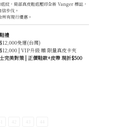
底紋，局部真皮鞋底壓印全新 Vanger 標誌，
的自信步伐。
合所有現行優惠。
鞋禮
2,000免運(台灣)
2,000 | VIP升級 贈 限量真皮卡夾
完美對策 | 正價鞋款+皮帶 現折$500
41
42
43
44