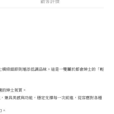
顧客評價
士橫條細節則增添低調品味。這是一雙屬於都會紳士的「輕
適的紳士氣質。
信步伐，兼具美感與功能，穩定支撐每一次前進，從容應對各種
力。