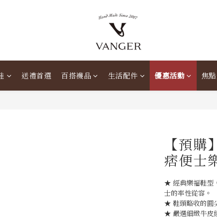
鞋
送禮首選
百搭襪品
生活配件
優惠活動
焦點
【預購】
痞便士樂
★ 經典樂福鞋
士的率性從容。
★ 鞋頭略收的圓
★ 嚴選細緻牛皮