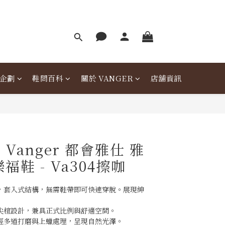
企劃
鞋問百科
關於 VANGER
店舖資訊
Vanger 都會雅仕 雅
福鞋 - Va304擦咖
型，套入式結構，無需鞋帶即可快速穿脫。展現紳
尖楦設計，兼具正式比例與舒適空間。
經多道打磨與上蠟處理，呈現自然光澤。