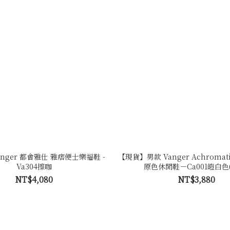
nger 都會雅仕 雅痞便士樂福鞋 -
【現貨】男款 Vanger Achromati
Va304擦咖
原色休閒鞋－Ca001皚白色
NT$4,080
NT$3,880