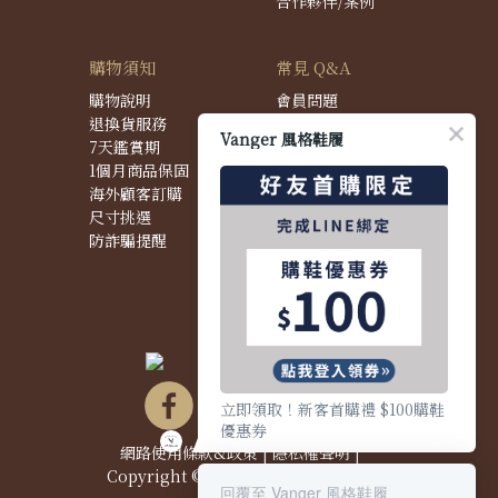
合作夥伴/案例
購物須知
常見 Q&A
購物說明
會員問題
退換貨服務
購物問題
Vanger 風格鞋履
7天鑑賞期
配送問題
1個月商品保固
退換貨問題
海外顧客訂購
商品問題
尺寸挑選
防詐騙提醒
立即領取！新客首購禮 $100購鞋
優惠券
網路使用條款&政策
|
隱私權聲明
|
Copyright © 2021 Vanger 風格鞋履
回覆至 Vanger 風格鞋履