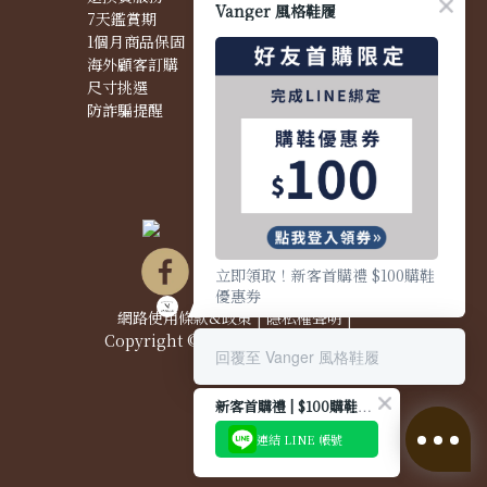
Vanger 風格鞋履
7天鑑賞期
配送問題
1個月商品保固
退換貨問題
海外顧客訂購
商品問題
尺寸挑選
防詐騙提醒
立即領取！新客首購禮 $100購鞋
優惠券
網路使用條款&政策
|
隱私權聲明
|
Copyright © 2021 Vanger 風格鞋履
回覆至 Vanger 風格鞋履
新客首購禮 | $100購鞋優惠券
連結 LINE 帳號