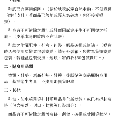
一、鞋類
．鞋底已有磨損痕跡。（請於地毯試穿自然走動，不刻意蹲
下凹折皮鞋，若商品已落地或經人為破壞，恕不接受退
換）。
．鞋身有不可清除之髒汙或鞋面因試穿產生不可回復之折
痕。（皮革本身的紋路不在此限）
．鞋款之附屬配件、鞋盒、包裝、贈品破損或短缺。（退貨
時切勿使用原鞋盒包裝寄送，請另外裝箱、袋做為貨運寄送
包裝。若鞋盒包裝受損、短缺，將酌收$50包裝費用。）
二、貼身用品類
．襪類、鞋墊、增高鞋墊、鞋撐、後腫貼等商品屬貼身用
品，基於衛生考量，不適用退換貨服務。
三、其他
．鞋油、防水噴霧等鞋材類用品非全新狀態，或已有拆封痕
跡（包含瓶蓋、封口、封膜等包裝部分）。
．商品有不可清除之髒污痕跡、刮傷、破損或受潮等狀況。