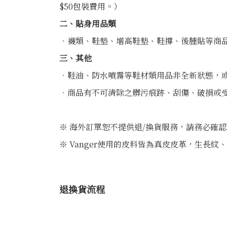
$50包裝費用。）
二、貼身用品類
．襪類、鞋墊、增高鞋墊、鞋撐、後腫貼等商
三、其他
．鞋油、防水噴霧等鞋材類用品非全新狀態，
．商品有不可清除之髒污痕跡、刮傷、破損或
※ 海外訂單恕不提供退/換貨服務，請務必確
※ Vanger使用的皮料皆為真皮皮革，生
退換貨流程