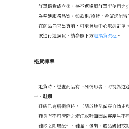
．訂單退貨成立後，將不返還原訂單所使用之
．為精進服務品質，如欲退/換貨，希望您能留
．在商品尚未出貨前，可至會員中心取消訂單
．欲進行退換貨，請參照下方
退換貨流程
。
退貨標準
．退貨時，經查商品有下列情形者，將視為逾
一、鞋類
．鞋底已有磨損痕跡。（請於地毯試穿自然走
．鞋身有不可清除之髒汙或鞋面因試穿產生不
．鞋款之附屬配件、鞋盒、包裝、贈品破損或