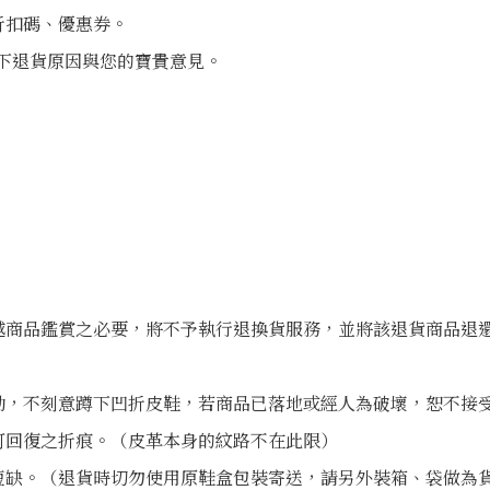
折扣碼、優惠券。
下退貨原因與您的寶貴意見。
。
越商品鑑賞之必要，將不予執行退換貨服務，並將該退貨商品退
動，不刻意蹲下凹折皮鞋，若商品已落地或經人為破壞，恕不接
可回復之折痕。（皮革本身的紋路不在此限）
短缺。（退貨時切勿使用原鞋盒包裝寄送，請另外裝箱、袋做為