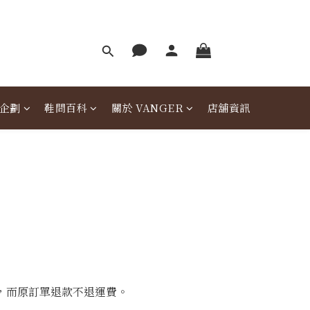
企劃
鞋問百科
關於 VANGER
店舖資訊
費，而原訂單退款不退運費。