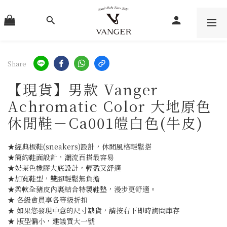
Share
【現貨】男款 Vanger
Achromatic Color 大地原色
休閒鞋－Ca001皚白色(牛皮)
★經典板鞋(sneakers)設計，休閒風格輕鬆搭
★簡約鞋面設計，潮流百搭最容易
★奶茶色橡膠大底設計，輕盈又舒適
★加寬鞋型，雙腳輕鬆無負擔
★柔軟全豬皮內裏結合特製鞋墊，漫步更舒適。
★ 各級會員享各等級折扣
★ 如果您發現中意的尺寸缺貨，請按右下即時詢問庫存
★ 版型偏小，建議買大一號