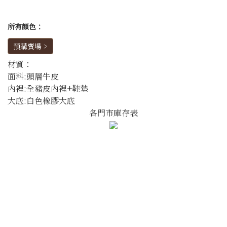
所有顏色：
預購賣場 >
材質：
面料:頭層牛皮
內裡:全豬皮內裡+鞋墊
大底:白色橡膠大底
各門市庫存表