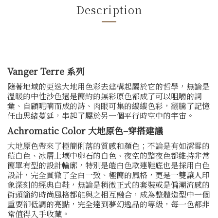
Description
Vanger Terre 系列
隨著地域的更迭大地用色彩去建構起屬於它的哲學，無論是
溫暖的中性沙色還是簡約的無彩原色都成了可以咀嚼的詞
彙、
自顧呢喃而成的詩、肉眼可集的縷縷色彩，翻騰了記憶
任由思緒蔓延，串起了屬於另一個平行時空中的宇宙。
Achromatic Color 大地原色–穿搭建議
大地原色帶來了極簡俐落的質感和顏色；不論是有如潔雪的
皚白色、冰層土壤中卵石的白色、夜空的黯夜色都維持非常
簡單有型的設計輪廓，
特別是皚白色款連鞋底也是採用白色
設計，完全貫徹了全白一致、極簡的風格，更是一雙讓人印
象深刻的經典白鞋，
無論是稍微正式的套裝或是偏潮流感的
街頭簡約時尚風格都能與之相互融合，成為整體造型中一個
重要卻低調的亮點，
完全達到夢幻逸品的等級，每一色都非
常值得入手收藏。