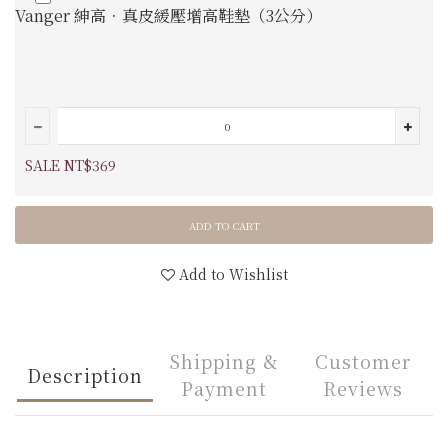
Vanger 紳高．真皮緩壓增高鞋墊（3公分）
SALE NT$369
ADD TO CART
Add to Wishlist
Shipping &
Customer
Description
Payment
Reviews