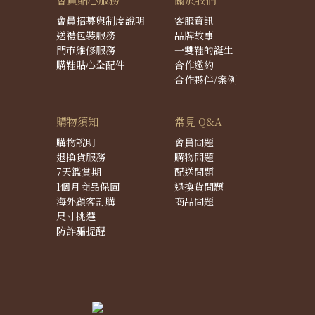
會員招募與制度說明
客服資訊
送禮包裝服務
品牌故事
門市維修服務
一雙鞋的誕生
購鞋貼心全配件
合作邀約
合作夥伴/案例
購物須知
常見 Q&A
購物說明
會員問題
退換貨服務
購物問題
7天鑑賞期
配送問題
1個月商品保固
退換貨問題
海外顧客訂購
商品問題
尺寸挑選
防詐騙提醒