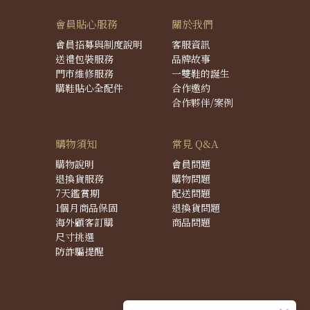
會員貼心服務
關於我們
會員招募與制度說明
客服資訊
送禮包裝服務
品牌故事
門市維修服務
一雙鞋的誕生
購鞋貼心全配件
合作邀約
合作夥伴/案例
購物須知
常見 Q&A
購物說明
會員問題
退換貨服務
購物問題
7天鑑賞期
配送問題
1個月商品保固
退換貨問題
海外顧客訂購
商品問題
尺寸挑選
防詐騙提醒