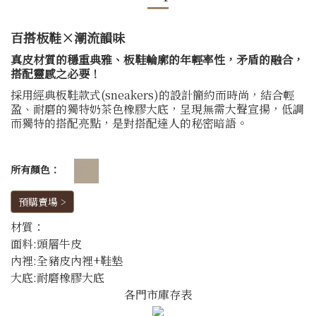
百搭板鞋×潮流韻味
真皮材質的穩重典雅、板鞋輪廓的年輕率性，矛盾的融合，
搭配靈感之必要！
採用經典板鞋款式(sneakers)的設計簡約而時尚，結合輕
盈、耐磨的獨特奶茶色橡膠大底，呈現無需大聲宣揚，低調
而獨特的搭配亮點，是對搭配達人的秘密暗語。
所有顏色：
預購賣場 >
材質：
面料:頭層牛皮
內裡:全豬皮內裡+鞋墊
大底:耐磨橡膠大底
各門市庫存表