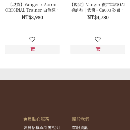
【現貨】Vanger x Aaron
【現貨】Vanger 復古軍風GAT
ORIGINAL Trainer 白色經典
德訓鞋 | 低筒 - Ca003 砂岩白
復古休閒鞋 - Ca007皚白色(膠
(白底)
NT$3,980
NT$4,780
底)
會員貼心服務
關於我們
會員招募與制度說明
客服資訊