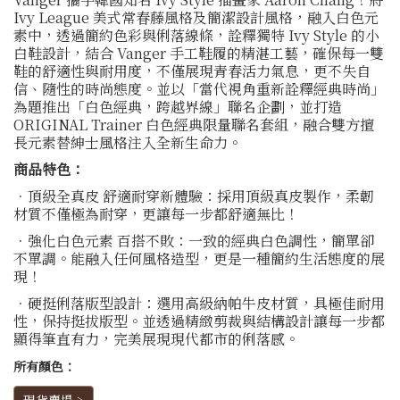
Ivy League 美式常春藤風格及簡潔設計風格，融入白色元
素中，透過簡約色彩與俐落線條，詮釋獨特 Ivy Style 的小
白鞋設計，結合 Vanger 手工鞋履的精湛工藝，確保每一雙
鞋的舒適性與耐用度，不僅展現青春活力氣息，更不失自
信、隨性的時尚態度。並以「當代視角重新詮釋經典時尚」
為題推出「白色經典，跨越界線」聯名企劃，並打造
ORIGINAL Trainer 白色經典限量聯名套組，融合雙方擅
長元素替紳士風格注入全新生命力。
商品特色：
．頂級全真皮 舒適耐穿新體驗：採用頂級真皮製作，柔韌
材質不僅極為耐穿，更讓每一步都舒適無比！
．強化白色元素 百搭不敗：一致的經典白色調性，簡單卻
不單調。能融入任何風格造型，更是一種簡約生活態度的展
現！
．硬挺俐落版型設計：選用高級納帕牛皮材質，具極佳耐用
性，保持挺拔版型。並透過精緻剪裁與結構設計讓每一步都
顯得筆直有力，完美展現現代都市的俐落感。
所有顏色：