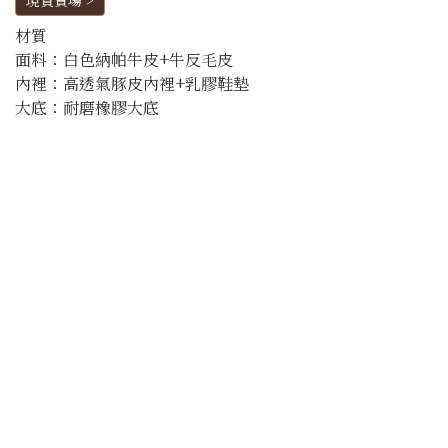
現貨賣場 >
材質
面料：白色納帕牛皮+牛反毛皮
內裡：高透氣豚皮內裡+乳膠鞋墊
大底：耐磨橡膠大底