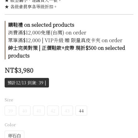
★ 版型偏小，建議買大一號。
★ 各級會員享各等級折扣。
購鞋禮 on selected products
消費滿$12,000免運(台灣) on order
單筆滿$12,000 | VIP升級 贈 限量真皮卡夾 on order
紳士完美對策 | 正價鞋款+皮帶 現折$500 on selected
products
NT$3,980
預計12/13 到貨: 39 |
Size
39
40
41
42
43
44
Color
卵石白