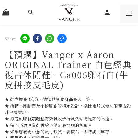
Share
【預購】Vanger x Aaron
ORIGINAL Trainer 白色經典
復古休閒鞋 - Ca006卵石白(牛
皮拼接反毛皮)
★ 鞋內增高3公分，讓整體視覺身高高人一等。
★ 獨特不壓腳背及不擠腳跟的楦頭設計，德比兩片式便利的穿脫設
計包覆雙足。
★ 厚底乳膠抗震鞋墊有效吸收步行及久站時足部的不適。
★ 獨門巧思厚質鞋舌給予雙足最舒適的包覆。
★ 如果您發現中意的尺寸缺貨，請按右下即時詢問庫存。