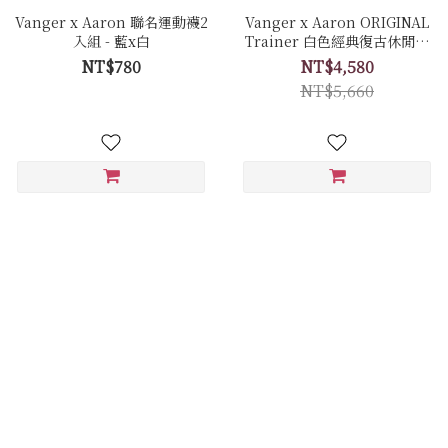
Vanger x Aaron 聯名運動襪2
Vanger x Aaron ORIGINAL
入組 - 藍x白
Trainer 白色經典復古休閒鞋
聯名限量套組 - Ca006卵石白
NT$780
NT$4,580
(牛皮拼接反毛皮)
NT$5,660