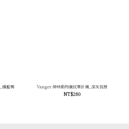
襪_橘藍鴨
Vanger 紳林動物織紋單針襪_深灰狐狸
NT$280