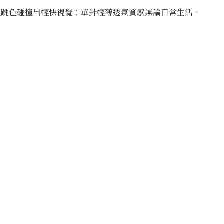
尖跳色碰撞出輕快視覺；單針輕薄透氣質感無論日常生活、