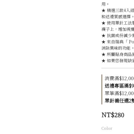
用。
★ 精選三款4入
和送禮質感選擇
★ 使用單針工
襪子上，增加視
★ 抗菌成份減少
★ 來自瑞典「 Po
消除異味的功能
★ 所屬貼身商品
★ 如果您發現缺
消費滿$12,00
送禮專區滿$999
單筆滿$12,00
單針襪任選2雙 折$
NT$280
Color