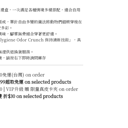
組禮盒，一次滿足各種情境多樣搭配，適合自用
。
法製成，單針自由多變的織法將動物們細緻穿梭在
覺多彩。
異味，腳掌無骨縫合穿著更舒適。
lygiene Odor Crunch 保持清新技術」，具
。
無提供退換貨服務。
貨，請按右下即時詢問庫存
0免運(台灣) on order
超取免運 on selected products
0 | VIP升級 贈 限量真皮卡夾 on order
30 on selected products