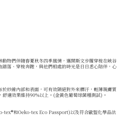
林動物們伴隨春夏秋冬四季風情，邁開斯文步履穿梭在峽谷
由錯落、穿梭奔跑，與他們相處的時光是日日悉心陪伴，心
布於紗線內部和表面，可有效隔絕對外來髒汙，輕薄親膚質
試，舒適效果維持90%以上。(金黃色葡萄球菌種測試)。
x®和Oeko-tex Eco Passport)以及符合歐盟化學品法