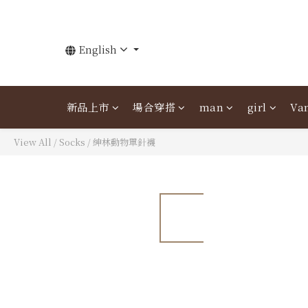
English
新品上市
場合穿搭
man
girl
Van
View All
/
Socks
/
紳林動物單針襪