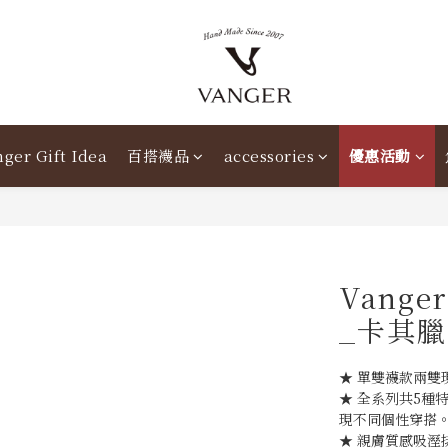
ger Gift Idea
百搭襪品
accessories
優惠活動
Vang
_卡其
★ 單雙襪款兩雙現
★ 全系列共5種
現不同個性穿搭
★ 親膚質感吸