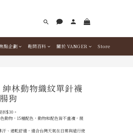
焦點企劃
鞋問百科
關於 VANGER
Store
er 紳林動物織紋單針襪
臘腸狗
折$30。
特色動物，15種配色，動物和配色皆不重複，展
。
溼排汗、速乾舒適，適合台灣天氣在日常與遠行使