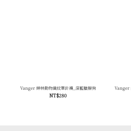
Vanger 紳林動物織紋單針襪_深藍臘腸狗
Vang
NT$280