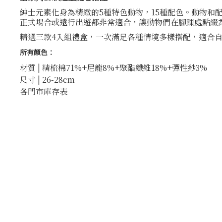
紳士元素化身為精緻的5種特色動物，15種配色。動物
正式場合或遠行出遊都非常適合，讓動物們在腳踝處點綴
精選三款4入組禮盒，一次滿足各種情境多樣搭配，適合
所有顏色：
材質 | 精梳棉71%+尼龍8%+聚酯纖維18%+彈性紗3%
尺寸 | 26-28cm
各門市庫存表