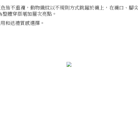
和配色皆不重複，動物織紋以不規則方式跳躍於襪上，在襪口、腳
為整體穿搭增加層次亮點。
自用和送禮質感選擇。