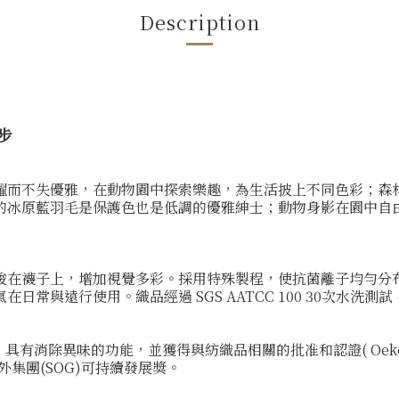
Description
漫步
躍而不失優雅，在動物園中探索樂趣，為生活披上不同色彩；森
的冰原藍羽毛是保護色也是低調的優雅紳士；動物身影在園中自
梭在襪子上，增加視覺多彩。採用特殊製程，使抗菌離子均勻分
常與遠行使用。織品經過 SGS AATCC 100 30次水洗測
技術」具有消除異味的功能，並獲得與紡織品相關的批准和認證( Oeko-te
外集團(SOG)可持續發展獎。