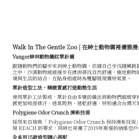
Walk In The Gentle Zoo | 在紳士動物園裡優雅
Vanger紳林動物織紋單針襪
跟隨動物們的腳步來到紳士動物園，依據自己步伐隨興跳
之中，沙漠動物緩緩漫步在綠洲尋找自然舒適，極地動物
境與生活的結合，在貼身相處時為雙腳展現獨特氣質。
單針造型工法，精緻質感打造動態生活
使用單針工法製成，單針自由多變的織法將動物們細緻穿
感更加吸溼排汗、透氣散熱、速乾舒適，特別適合台灣天氣在日
Polygiene Odor Crunch 清新技術
採用來自瑞典「 Polygiene Odor Crunch 保持清新
規 REACH 的要求，同時也榮獲了2019年斯堪的納維亞戶
全系列15款造型隨心搭配