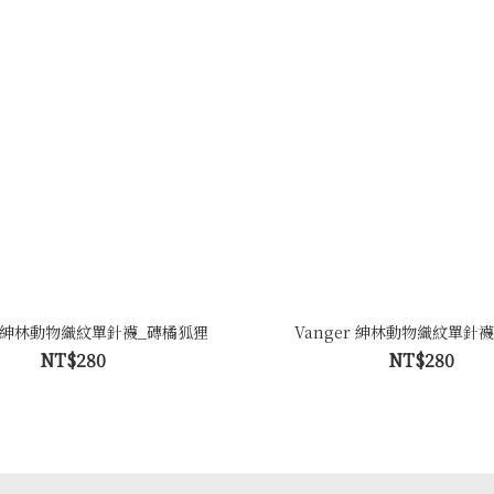
er 紳林動物織紋單針襪_磚橘狐狸
Vanger 紳林動物織紋單針
NT$280
NT$280