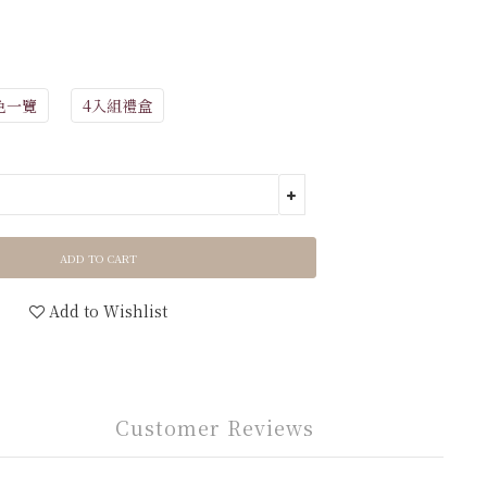
色一覽
4入組禮盒
ADD TO CART
Add to Wishlist
Customer Reviews