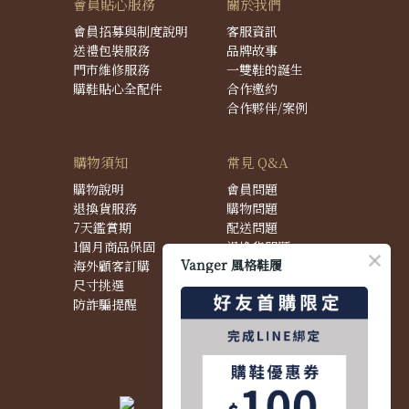
會員貼心服務
關於我們
會員招募與制度說明
客服資訊
送禮包裝服務
品牌故事
門市維修服務
一雙鞋的誕生
購鞋貼心全配件
合作邀約
合作夥伴/案例
購物須知
常見 Q&A
購物說明
會員問題
退換貨服務
購物問題
7天鑑賞期
配送問題
1個月商品保固
退換貨問題
Vanger 風格鞋履
海外顧客訂購
商品問題
尺寸挑選
防詐騙提醒