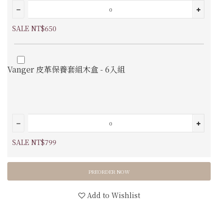
SALE NT$650
Vanger 皮革保養套組木盒 - 6入組
SALE NT$799
PREORDER NOW
Add to Wishlist