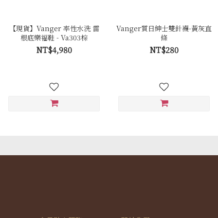
【現貨】Vanger 率性水洗 雷
Vanger質日紳士雙針襪-黃灰直
根底樂福鞋 - Va303棕
條
NT$4,980
NT$280