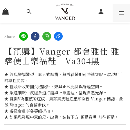
Share
【預購】Vanger 都會雅仕 雅
痞便士樂福鞋 - Va304黑
★ 經典樂福鞋型，套入式結構，無需鞋帶即可快速穿脫。展現紳士
的率性從容。
★ 鞋頭略收的圓尖楦設計，兼具正式比例與舒適空間。
★ 嚴選細緻牛皮經多道打磨與上蠟處理，呈現自然光澤。
★ 雙倒V為靈感的底紋，局部真皮鞋底壓印全新 Vanger 標誌，象
徵 Vanger 的自信步伐。
★ 各級會員享各等級折扣。
★ 如果您發現中意的尺寸缺貨，請按下方"預購賣場"前往預購。