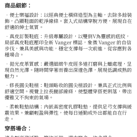
商品細節：
．便士樂福設計：以經典便士橫條造型為主軸，去除多餘裝
飾，凸顯鞋面的乾淨線條。套入式結構穿脫方便，展現自在
舒適的紳士氣質。
．真皮訂製鞋底：升級專屬設計，以雙倒V為靈感的底紋，
局部真皮鞋底壓印全新 Vanger 標誌，象徵 Vanger 的自信
步伐，兼具美感與功能，穩定支撐每一次前進，從容應對各
種場合。
．拋光皮革質感：嚴選細緻牛皮經多道打磨與上蠟處理，呈
現自然光澤。隨時間穿著而養出深邃色澤，展現低調成熟的
魅力。
．修長圓尖鞋楦：鞋頭略收的圓尖楦設計，兼具正式比例與
舒適空間。視覺上拉長腿部線條，使整體穿搭更俐落，帶出
優雅又不拘束的氣場。
．柔軟鞋墊結構：內嵌高密度乳膠鞋墊，提供足弓支撐與緩
震效果。兼顧輕盈與彈性，使每日通勤或外出都能自在行
走。
穿搭場合：