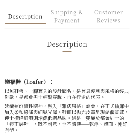
Shipping &
Customer
Description
Payment
Reviews
Description
樂福鞋（Loafer）：
以無鞋帶、一腳套入的設計聞名，是兼具便利與風格的經典
鞋款，是都會男士輕鬆穿脫、自在行走的代表。
延續這份隨性精神，融入「雅痞風格」語彙，在正式輪廓中
加入柔和線條與細膩光澤。鞋面以拋光皮革呈現溫潤質感，
便士橫條細節則增添低調品味。這是一雙屬於都會紳士的
「輕正裝鞋」，既不刻意，也不隨便——乾淨、體面、剛好
有型。