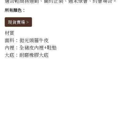
適合輕商務通勤、簡約正裝、週末聚會、約會場合。
所有顏色：
現貨賣場 >
材質
面料：拋光頭層牛皮
內裡：全豬皮內裡+鞋墊
大底：耐磨橡膠大底