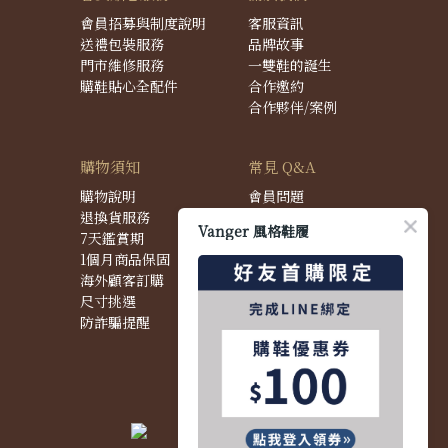
會員招募與制度說明
客服資訊
送禮包裝服務
品牌故事
門市維修服務
一雙鞋的誕生
購鞋貼心全配件
合作邀約
合作夥伴/案例
購物須知
常見 Q&A
購物說明
會員問題
退換貨服務
購物問題
Vanger 風格鞋履
7天鑑賞期
配送問題
1個月商品保固
退換貨問題
海外顧客訂購
商品問題
尺寸挑選
防詐騙提醒