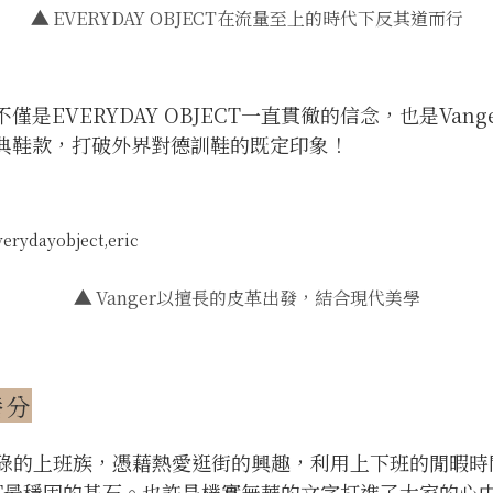
▲
EVERYDAY OBJECT在流量至上的時代下反其道而行
是EVERYDAY OBJECT一直貫徹的信念，也是Va
典鞋款，打破外界對德訓鞋的既定印象！
▲
Vanger以擅長的皮革出發，結合現代美學
養分
名忙碌的上班族，憑藉熱愛逛街的興趣，利用上下班的閒暇
JECT最穩固的基石。也許是樸實無華的文字打進了大家的心