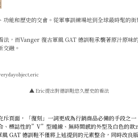
貌
、功能和歷史的交會。從軍事訓練場地到全球最時髦的街
看法，而Vanger 復古軍風 GAT 德訓鞋承襲著原汁
新交融。
▲
Eric提出對德訓鞋悠久歷史的看法
充斥頁面，「復刻」一詞更成為行銷商品必備的手段之一，
、標誌性的”V”型縫線、無時間感的外型及白色的款式
古軍風 GAT 德訓鞋不僅將上述提到的元素整合，同時改