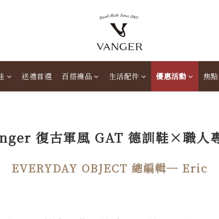
鞋
送禮首選
百搭襪品
生活配件
優惠活動
焦點
anger 復古軍風 GAT 德訓鞋×職人
EVERYDAY OBJECT 總編輯─ Eric