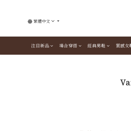
繁體中文
注目新品
場合穿搭
經典男鞋
質感女
V