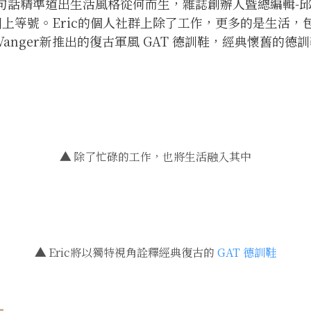
話精準道出生活風格從何而生，雜誌創辦人暨總編輯-邱維
ECT劃上等號。Eric的個人社群上除了工作，更多的是生
anger新推出的復古軍風 GAT 德訓鞋，經典懷舊的德
▲
除了忙碌的工作，也將生活融入其中
▲
Eric將以獨特視角詮釋經典復古的
GAT 德訓鞋