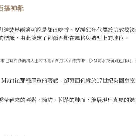
百搭神靴
在流行界與紳裝界兩邊可說是都很吃香，歷經60年代屬於美式
的標識，由此奠定了卻爾西靴在風格與造型上的地位。
年來也有許多商務人士將卻爾西靴加入西裝穿搭
【3M防水英倫跳色卻爾西
Dr. Martin那種厚重的著感，卻爾西靴緣於17世紀英
繫帶鞋來的輕鬆，簡約、俐落的鞋面，能展現出真皮的魅