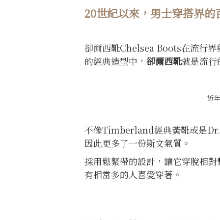
20
世紀以來，男士穿搭界的
卻爾西靴Chelsea Boots
的經典造型中，
卻爾西靴
就是流行
近
不像Timberland經典黃靴或是
因此更多了一份斯文氣質。
採用鬆緊帶的設計，讓它穿脫相對
有相當多的人喜愛穿著。