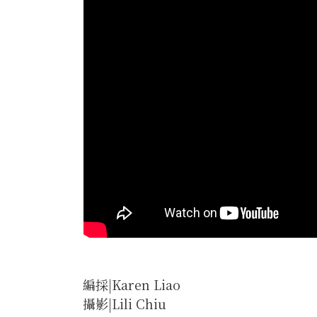
編採|Karen Liao
攝影|Lili Chiu