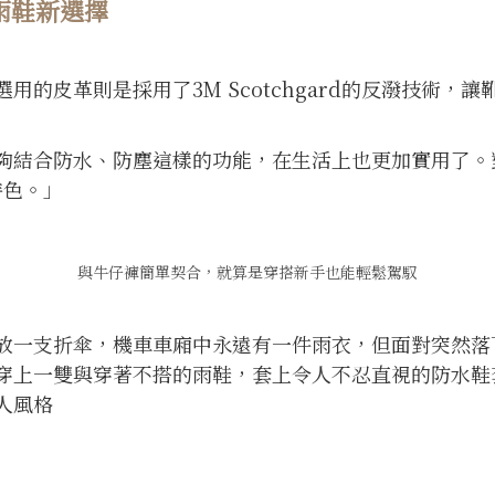
雨鞋新選擇
用的皮革則是採用了3M Scotchgard的反潑技術，
夠結合防水、防塵這樣的功能，在生活上也更加實用了。
特色。」
與牛仔褲簡單契合，就算是穿搭新手也能輕鬆駕馭
放一支折傘，機車車廂中永遠有一件雨衣，但面對突然落
穿上一雙與穿著不搭的雨鞋，套上令人不忍直視的防水鞋
人風格