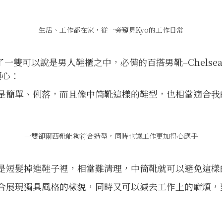
生活、工作都在家，從一旁窺見Kyo的工作日常
了一雙可以說是男人鞋櫃之中，必備的百搭男靴–
Chels
傾心：
是簡單、俐落，而且像中筒靴這樣的鞋型，也相當適合我
一雙卻爾西靴能夠符合造型，同時也讓工作更加得心應手
是短髮掉進鞋子裡，相當難清理，中筒靴就可以避免這樣
合展現獨具風格的樣貌，同時又可以減去工作上的麻煩，對