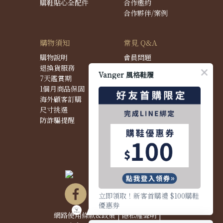
購鞋貼心全配件
合作邀約
合作夥伴/案例
購物須知
常見 Q&A
購物說明
會員問題
退換貨服務
購物問題
Vanger 風格鞋履
7天鑑賞期
配送問題
1個月商品保固
退換貨問題
海外顧客訂購
商品問題
尺寸挑選
防詐騙提醒
立即領取！新客首購禮 $100購鞋
優惠券
網路使用條款&政策
|
隱私權聲明
|