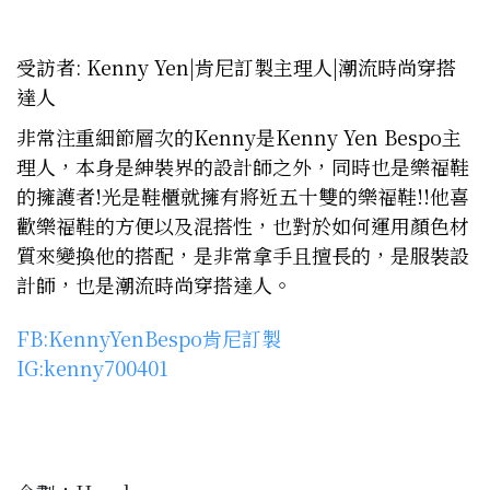
受訪者: Kenny Yen|肯尼訂製主理人|潮流時尚穿搭
達人
非常注重
細節層次
的Kenny是
Kenny Yen Bespo主
理人
，
本身是紳裝界的設計師之外，
同時也是
樂福鞋
的擁護者
!
光是鞋櫃就擁有將近
五十雙的樂福鞋
!!
他喜
歡樂福鞋的方便以及混搭性，也對於如何運用顏色材
質來變換他的搭配，是非常拿手且擅長的，是服裝設
計師，也是潮流時尚穿搭達人。
FB:
KennyYenBespo肯尼訂製
IG:kenny700401