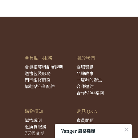
會員貼心服務
關於我們
會員招募與制度說明
客服資訊
送禮包裝服務
品牌故事
門市維修服務
一雙鞋的誕生
購鞋貼心全配件
合作邀約
合作夥伴/案例
購物須知
常見 Q&A
購物說明
會員問題
退換貨服務
購物問題
Vanger 風格鞋履
7天鑑賞期
配送問題