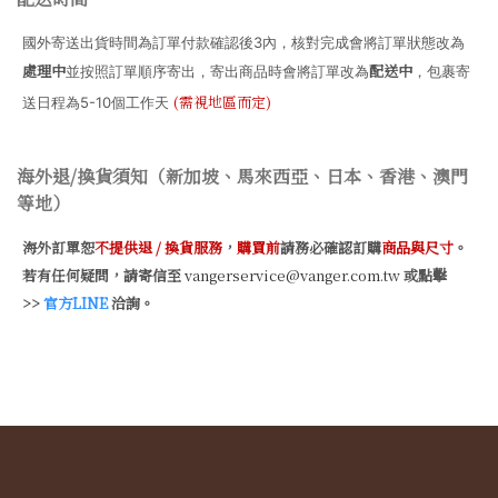
國外寄送出貨時間為訂單付款確認後3內，核對完成會將訂單狀態改為
處理中
配送中
並按照訂單順序寄出，寄出商品時會將訂單改為
，包裹寄
(需視地區而定)
送日程為5-10個工作天
海外退/換貨須知（新加坡、馬來西亞、日本、香港、澳門
等地）
海外訂單恕
不提供退 / 換貨服務
，
購買前
請務必確認訂購
商品與尺寸
。
若有任何疑問，請寄信至
vangerservice@vanger.com.tw
或點擊
>>
官方LINE
洽詢。