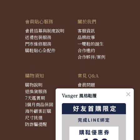
會員貼心服務
關於我們
會員招募與制度說明
客服資訊
送禮包裝服務
品牌故事
門市維修服務
一雙鞋的誕生
購鞋貼心全配件
合作邀約
合作夥伴/案例
購物須知
常見 Q&A
購物說明
會員問題
退換貨服務
購物問題
Vanger 風格鞋履
7天鑑賞期
配送問題
1個月商品保固
退換貨問題
海外顧客訂購
商品問題
尺寸挑選
防詐騙提醒