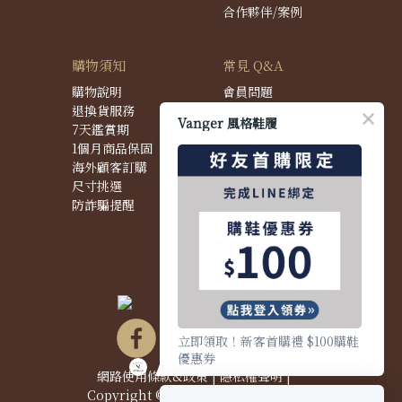
合作夥伴/案例
購物須知
常見 Q&A
購物說明
會員問題
退換貨服務
購物問題
Vanger 風格鞋履
7天鑑賞期
配送問題
1個月商品保固
退換貨問題
海外顧客訂購
商品問題
尺寸挑選
防詐騙提醒
立即領取！新客首購禮 $100購鞋
優惠券
網路使用條款&政策
|
隱私權聲明
|
Copyright © 2021 Vanger 風格鞋履